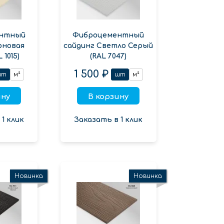
нтный
Фиброцементный
оновая
сайдинг Светло Серый
 1015)
(RAL 7047)
1 500 ₽
шт
м²
шт
м²
ину
В корзину
1 клик
Заказать в 1 клик
Новинка
Новинка