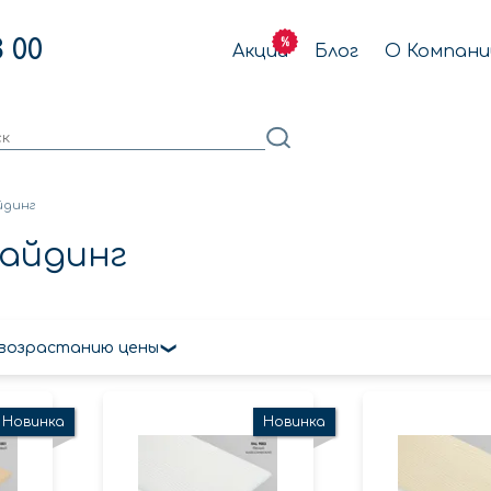
3 00
Акции
Блог
О Компани
йдинг
айдинг
 возрастанию цены
Новинка
Новинка