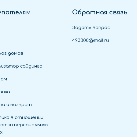
упателям
Обратная связь
Задать вопрос
493300@mail.ru
ог домов
лизатор сайдинга
рам
авка
а и возврат
ика в отношении
отки персональных
х