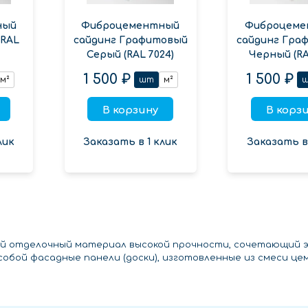
ный
Фиброцементный
Фиброцеме
(RAL
сайдинг Графитовый
сайдинг Гра
Серый (RAL 7024)
Черный (RAL
1 500 ₽
1 500 ₽
м²
шт
м²
В корзину
В корз
лик
Заказать в 1 клик
Заказать в 
й отделочный материал высокой прочности, сочетающий э
обой фасадные панели (доски), изготовленные из смеси це