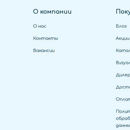
О компании
Пок
О нас
Блог
Контакты
Акции
Вакансии
Катал
Визуа
Диле
Дост
Оплат
Полит
обраб
данны