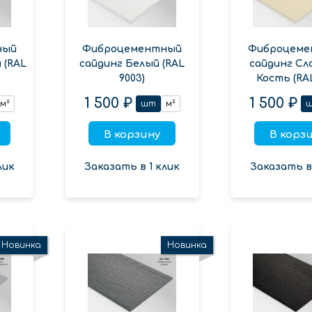
ный
Фиброцементный
Фиброцеме
 (RAL
сайдинг Белый (RAL
сайдинг Сл
9003)
Кость (RAL
1 500 ₽
1 500 ₽
м²
шт
м²
В корзину
В корз
лик
Заказать в 1 клик
Заказать в 
Новинка
Новинка