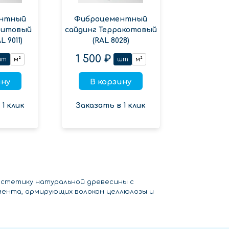
нтный
Фиброцементный
фитовый
сайдинг Терракотовый
 9011)
(RAL 8028)
1 500 ₽
шт
м²
шт
м²
ину
В корзину
1 клик
Заказать в 1 клик
стетику натуральной древесины с
мента, армирующих волокон целлюлозы и