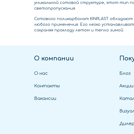
уникальной сотовой структуре, этот тип п
светопропускания.
Сотового поликарбонат KINPLAST обладают 
любого применения. Его легко устанавливат
сохраняя прохладу летом и тепло зимой.
О компании
Пок
О нас
Блог
Контакты
Акции
Вакансии
Катал
Визуа
Диле