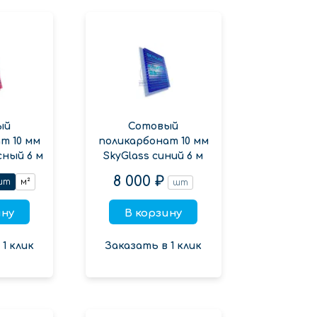
ый
Сотовый
т 10 мм
поликарбонат 10 мм
сный 6 м
SkyGlass синий 6 м
8 000 ₽
шт
м²
шт
ину
В корзину
1 клик
Заказать в 1 клик