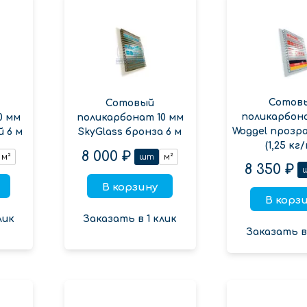
Сотов
Сотовый
поликарбон
0 мм
поликарбонат 10 мм
Woggel прозр
й 6 м
SkyGlass бронза 6 м
(1,25 кг/
8 000 ₽
м²
шт
м²
8 350 ₽
В корзину
В корз
лик
Заказать в 1 клик
Заказать в 