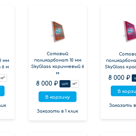
Сотовый
Сотов
поликарбонат 10 мм
0 мм
поликарбона
SkyGlass коричневый 6
 6 м
SkyGlass кра
м
8 000 ₽
м²
8 000 ₽
шт
м²
В корз
В корзину
лик
Заказать в 
Заказать в 1 клик