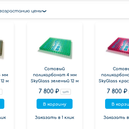
 возрастанию цены
Сотовый
Сотов
4 мм
поликарбонат 4 мм
поликарбон
12 м
SkyGlass зеленый 12 м
SkyGlass крас
7 800 ₽
7 800 ₽
т
шт
В корзину
В корз
лик
Заказать в 1 клик
Заказать в 