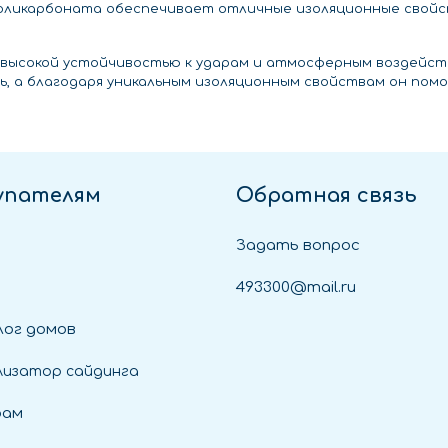
оликарбоната обеспечивает отличные изоляционные свойст
высокой устойчивостью к ударам и атмосферным воздейст
ь, а благодаря уникальным изоляционным свойствам он пом
упателям
Обратная связь
Задать вопрос
493300@mail.ru
ог домов
лизатор сайдинга
рам