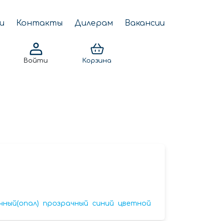
и
Контакты
Дилерам
Вакансии
Войти
Корзина
чный(опал)
прозрачный
синий
цветной