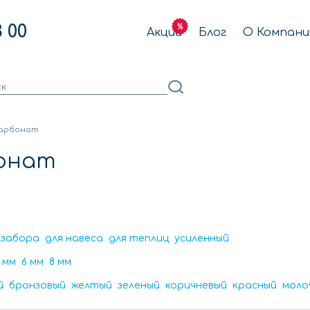
3 00
Акции
Блог
О Компани
карбонат
онат
 забора
для навеса
для теплиц
усиленный
 мм
6 мм
8 мм
й
бронзовый
желтый
зеленый
коричневый
красный
моло