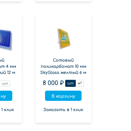
ый
Сотовый
ат 4 мм
поликарбонат 10 мм
ий 12 м
SkyGlass желтый 6 м
8 000 ₽
шт
м²
шт
ину
В корзину
1 клик
Заказать в 1 клик