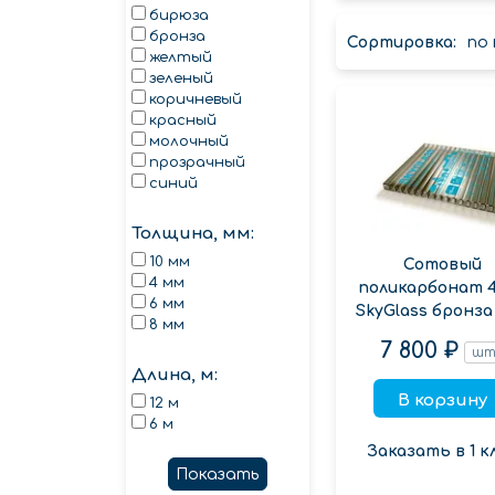
бирюза
бронза
Сортировка:
по
желтый
зеленый
коричневый
красный
молочный
прозрачный
синий
Толщина, мм:
10 мм
Сотовый
4 мм
поликарбонат 
6 мм
SkyGlass бронза 
8 мм
7 800 ₽
ш
Длина, м:
В корзину
12 м
6 м
Заказать в 1 к
Показать