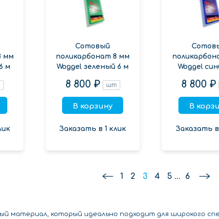
Сотовый
Сотов
8 мм
поликарбонат 8 мм
поликарбон
6 м
Woggel зеленый 6 м
Woggel син
8 800 ₽
8 800 ₽
т
шт
В корзину
В корз
лик
Заказать в 1 клик
Заказать в 
1
2
3
4
5
...
6
ный материал, который идеально подходит для широкого сп