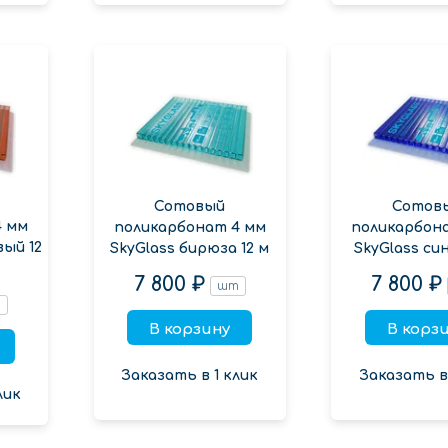
Сотовый
Сотов
4 мм
поликарбонат 4 мм
поликарбон
вый 12
SkyGlass бирюза 12 м
SkyGlass син
7 800 ₽
7 800 ₽
шт
т
В корзину
В корз
Заказать в 1 клик
Заказать в 
лик