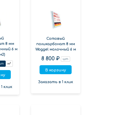
ый
Сотовый
ат 8 мм
поликарбонат 8 мм
ачный 6 м
Woggel молочный 6 м
м2)
8 800 ₽
шт
шт
м²
В корзину
ину
Заказать в 1 клик
1 клик