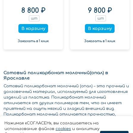
8 800 ₽
9 800 ₽
шт
шт
В корзину
В корзину
Заказать в 1 клик
Заказать в 1 клик
Сотовый поликарбонат молочный(опал) в
Ярославле
Сотовый поликарбонат молочный (опал) – это прочный и
долговечный материал, используемый для изготовления
изделий из пластика. Поликарбонат молочный
отличается от других полимеров тем, что он имеет
приятный на ощупь мягкий и гладкий внешний вид.
Поликарбонат молочный отличается прочностью,
устойчивостью к влаге и высокими температурными
Нажимая «СОГЛАСЕН», вы соглашаетесь на
характеристиками, поэтому он часто используется для
использование файлов
cookies
и аналитику
производства продуктов, подверженных высоким