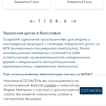
Заказать в 1 клик
Заказать в 1 клик
1
2
3
4
...
6
Террасная доска в Ярославле
Создайте идеальное пространство для отдыха и
наслаждения природой с помощью террасной доски из
МПК (минерально-полимерного композита). Этот
инновационный материал сочетает в себе
эстетическую привлекательность натурального
дерева и выдающиеся эксплуатационные
характеристики современных технологий.
Где использовать террасную доску из МПК?
Нажимая «СОГЛАСЕН», вы соглашаетесь на
Открытые террасы
использование файлов
cookies
и аналитику
Зоны вокруг бассейнов
Яндекс.Метрики и top.mail.ru для улучшения
СОГЛАСЕН
Ландшафтный дизайн
сайта. Вы можете отключить cookies в
Беседки и веранды
настройках браузера.