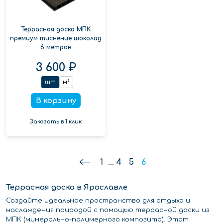
Террасная доска МПК
премиум тиснение шоколад
6 метров
3 600 ₽
шт
м²
В корзину
Заказать в 1 клик
1
...
4
5
6
Террасная доска в Ярославле
Создайте идеальное пространство для отдыха и
наслаждения природой с помощью террасной доски из
МПК (минерально-полимерного композита). Этот