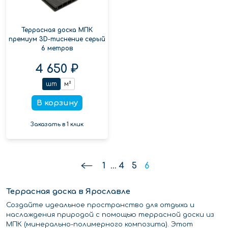
Террасная доска МПК
премиум 3D-тиснение серый
6 метров
4 650 ₽
шт
м²
В корзину
Заказать в 1 клик
1
...
4
5
6
Террасная доска в Ярославле
Создайте идеальное пространство для отдыха и
наслаждения природой с помощью террасной доски из
МПК (минерально-полимерного композита). Этот