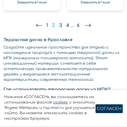
Заказать в 1 клик
Заказать в 1 клик
1
2
3
4
...
6
Террасная доска в Ярославле
Создайте идеальное пространство для отдыха и
наслаждения природой с помощью террасной доски из
МПК (минерально-полимерного композита). Этот
инновационный материал сочетает в себе
эстетическую привлекательность натурального
дерева и выдающиеся эксплуатационные
характеристики современных технологий.
Где использовать террасную доску из МПК?
Нажимая «СОГЛАСЕН», вы соглашаетесь на
Открытые террасы
использование файлов
cookies
и аналитику
Зоны вокруг бассейнов
Яндекс.Метрики и top.mail.ru для улучшения
СОГЛАСЕН
Ландшафтный дизайн
сайта. Вы можете отключить cookies в
Беседки и веранды
настройках браузера.