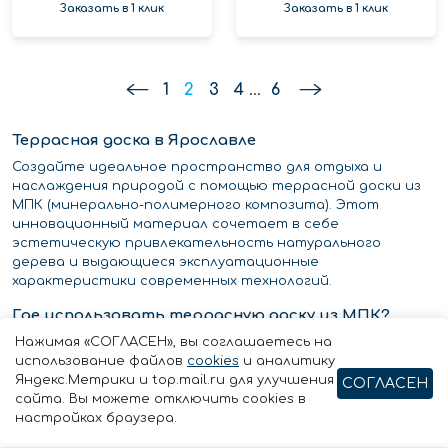
Заказать в 1 клик
Заказать в 1 клик
1
2
3
4
...
6
Террасная доска в Ярославле
Создайте идеальное пространство для отдыха и
наслаждения природой с помощью террасной доски из
МПК (минерально-полимерного композита). Этот
инновационный материал сочетает в себе
эстетическую привлекательность натурального
дерева и выдающиеся эксплуатационные
характеристики современных технологий.
Где использовать террасную доску из МПК?
Нажимая «СОГЛАСЕН», вы соглашаетесь на
Открытые террасы
использование файлов
cookies
и аналитику
Зоны вокруг бассейнов
Яндекс.Метрики и top.mail.ru для улучшения
СОГЛАСЕН
Ландшафтный дизайн
сайта. Вы можете отключить cookies в
Беседки и веранды
настройках браузера.