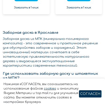
Заказать в 1 клик
Заказать в 1 клик
Заборная доска в Ярославле
Заборная доска из МПК (минерально-полимерного
композита) - это современное и практичное решение
для обустройства заборов и ограждений. Этот
инновационный материал сочетает в себе
эстетическую привлекательность натурального
дерева и выдающиеся эксплуатационные
характеристики современных технологий.
Где использовать заборную доску и штакетник
из МПК?
Нажимая «СОГЛАСЕН», вы соглашаетесь на
Заборы
использование файлов
cookies
и аналитику
Ограждения
Яндекс.Метрики и top.mail.ru для улучшения
СОГЛАСЕН
Садовое благоустройство
сайта. Вы можете отключить cookies в
Парковки
настройках браузера.