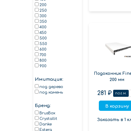
200
250
300
350
400
450
500
550
600
700
800
900
Подоконник Fin
Имитация:
200 мм
под дерево
281 ₽
под камень
пог.м.
Бренд:
В корзину
BrusBox
Crystallit
Заказать в 1 к
Danke
Estera