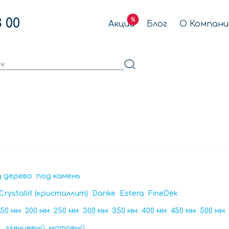
3 00
Акции
Блог
О Компани
д дерево
под камень
Crystallit (кристаллит)
Danke
Estera
FineDek
150 мм
200 мм
250 мм
300 мм
350 мм
400 мм
450 мм
500 мм
глянцевый
матовый