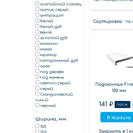
альпийский сланец
антик серый
антрацит
белый
Сортировка:
по
белый дуб
венге
золотой дуб
махагон
мокко
мрамор
натуральный дуб
орех
под дерево
под камень
светло-серый
Подоконник Fin
серый
100 мм
Скандинавский
синий
141 ₽
пог.м.
черный
В корзину
Ширина, мм:
100
Заказать в 1 к
150