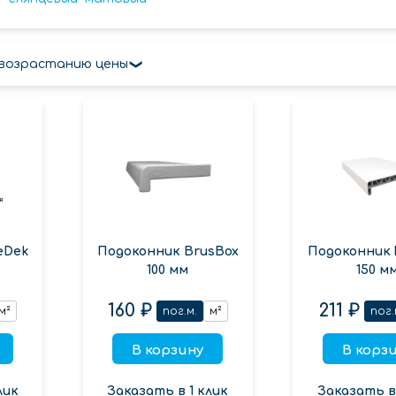
 возрастанию цены
eDek
Подоконник BrusBox
Подоконник 
100 мм
150 м
160 ₽
211 ₽
м²
пог.м.
м²
пог.
В корзину
В корз
лик
Заказать в 1 клик
Заказать в 