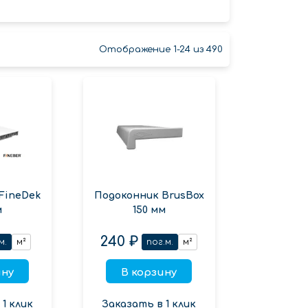
Отображение 1-24 из 490
FineDek
Подоконник BrusBox
м
150 мм
240 ₽
м.
м²
пог.м.
м²
ину
В корзину
1 клик
Заказать в 1 клик