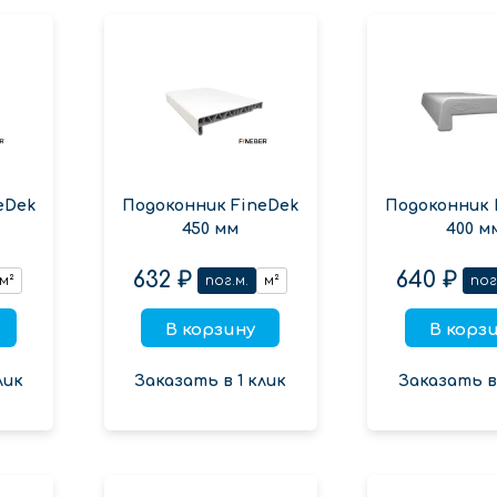
eDek
Подоконник FineDek
Подоконник 
450 мм
400 м
632 ₽
640 ₽
м²
пог.м.
м²
пог
В корзину
В корз
лик
Заказать в 1 клик
Заказать в 