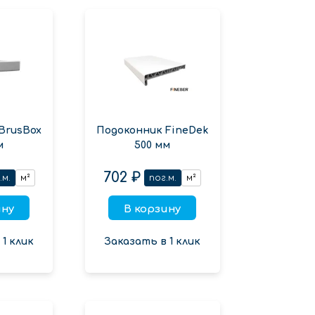
BrusBox
Подоконник FineDek
м
500 мм
702 ₽
.м.
м²
пог.м.
м²
ину
В корзину
1 клик
Заказать в 1 клик