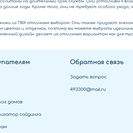
ссчитаны на длительный срок службы. Они устойчивы к вла
а долгие годы. Кроме того, они не требуют особого ухода
нники из ПВХ отличным выбором. Они также придают элега
ых цветах и отделках, поэтому вы можете выбрать идеаль
еменный дизайн делает их отличным вариантом как для тра
упателям
Обратная связь
Задать вопрос
493300@mail.ru
ог домов
лизатор сайдинга
рам