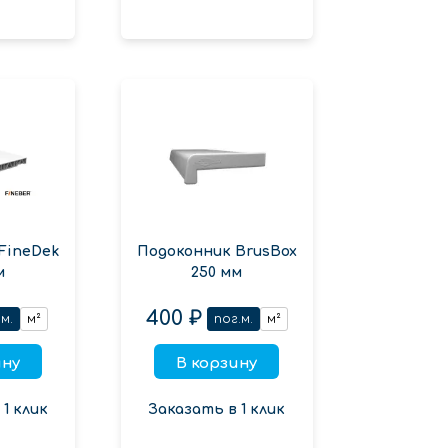
FineDek
Подоконник BrusBox
м
250 мм
400 ₽
м.
м²
пог.м.
м²
ину
В корзину
1 клик
Заказать в 1 клик