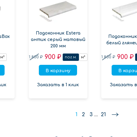
Подоконник Estera
sBox
Подоконник
антик серый матовый
белый глянец
200 мм
900 ₽
900 ₽
1 800 ₽
1 800 ₽
м²
пог.м.
м²
В корзину
В корз
лик
Заказать в 1 клик
Заказать в 
1
2
3
...
21