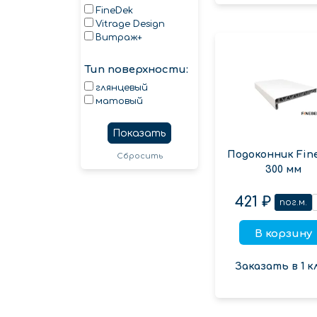
FineDek
Vitrage Design
Витраж+
Тип поверхности:
глянцевый
матовый
Показать
Подоконник Fin
Сбросить
300 мм
421 ₽
пог.м.
В корзину
Заказать в 1 к