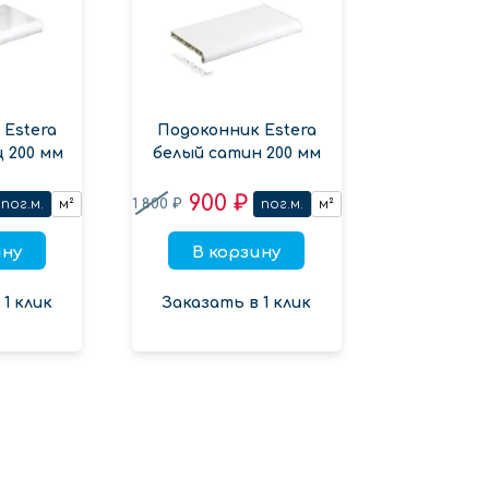
 Estera
Подоконник Estera
 200 мм
белый сатин 200 мм
900 ₽
1 800 ₽
пог.м.
м²
пог.м.
м²
ину
В корзину
1 клик
Заказать в 1 клик