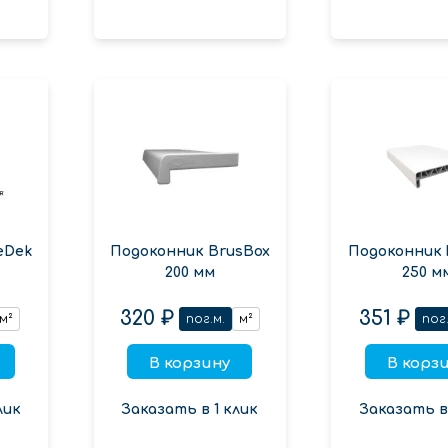
eDek
Подоконник BrusBox
Подоконник 
200 мм
250 м
320 ₽
351 ₽
м²
пог.м.
м²
пог.
В корзину
В корз
лик
Заказать в 1 клик
Заказать в 