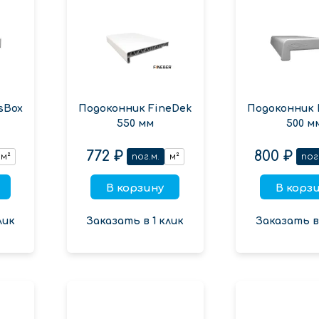
sBox
Подоконник FineDek
Подоконник 
550 мм
500 м
772 ₽
800 ₽
м²
пог.м.
м²
пог
В корзину
В корз
лик
Заказать в 1 клик
Заказать в 