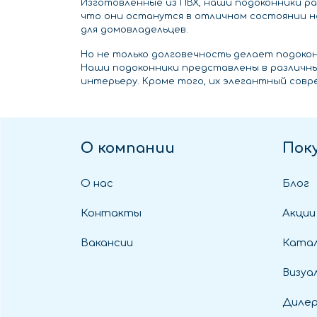
Изготовленные из ПВХ, наши подоконники ра
что они останутся в отличном состоянии н
для домовладельцев.
Но не только долговечность делает подоко
Наши подоконники представлены в различн
интерьеру. Кроме того, их элегантный совр
О компании
Пок
О нас
Блог
Контакты
Акции
Вакансии
Катал
Визуа
Диле