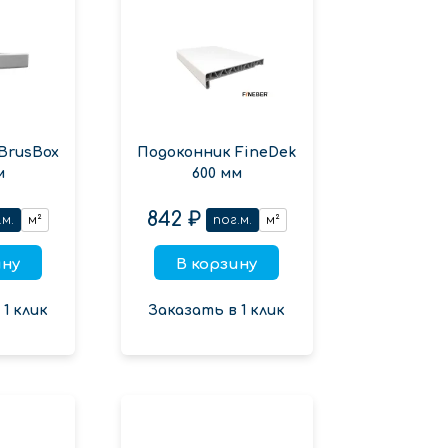
BrusBox
Подоконник FineDek
м
600 мм
842 ₽
.м.
м²
пог.м.
м²
ину
В корзину
1 клик
Заказать в 1 клик