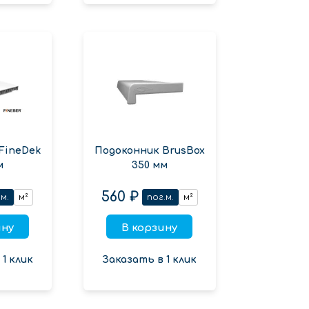
FineDek
Подоконник BrusBox
м
350 мм
560 ₽
м.
м²
пог.м.
м²
ину
В корзину
1 клик
Заказать в 1 клик