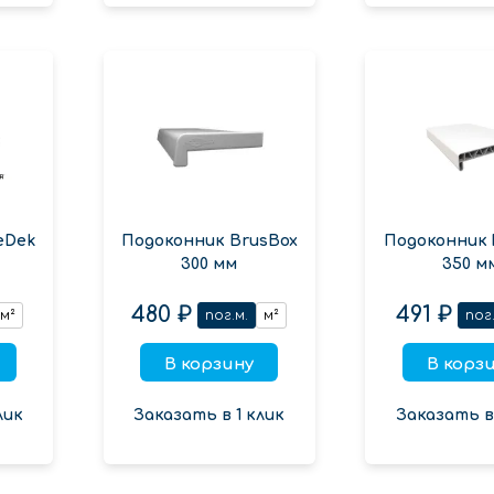
eDek
Подоконник BrusBox
Подоконник 
300 мм
350 м
480 ₽
491 ₽
м²
пог.м.
м²
пог.
В корзину
В корз
лик
Заказать в 1 клик
Заказать в 