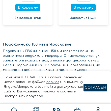
В корзину
В корзину
Заказать в 1 клик
Заказать в 1 клик
Подоконники 150 мм в Ярославле
Подоконник ПВХ шириной 150 мм является важным
элементом отделки интерьера. Он используется для
защиты от влаги и пыли, а также для декоративных
целей. Подоконник из ПВХ прочный и долговечный, не
подвержен действию влаги, и при этом легко
монтируется. Подоконники ПВХ шириной 150 мм
Нажимая «СОГЛАСЕН», вы соглашаетесь на
применяются в различных помещениях, начиная от
использование файлов
cookies
и аналитику
детских комнат и заканчивая кухнями и ванными
Яндекс.Метрики и top.mail.ru для улучшения
СОГЛАСЕН
комнатами. Они могут быть просто приклеены к стене,
сайта. Вы можете отключить cookies в
либо монтироваться на плитку или другие поверхности.
настройках браузера.