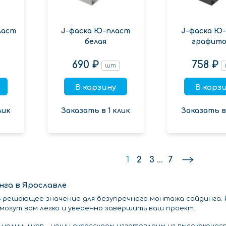
ласт
J-фаска Ю-пласт
J-фаска Ю
белая
графито
690 ₽
758 ₽
шт
В корзину
В корз
лик
Заказать в 1 клик
Заказать в 
1
2
3
...
7
га в Ярославле
ь решающее значение для безупречного монтажа сайдинга.
омогут вам легко и уверенно завершить ваш проект.