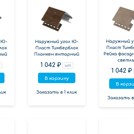
Наружный у
 Ю-
Наружный угол Ю-
Пласт Тимб
лок
Пласт Тимберблок
Рейка фасад
ный
Планкен янтарный
светл
1 042 ₽
т
шт
1 042 ₽
В корзину
В корз
лик
Заказать в 1 клик
Заказать в 