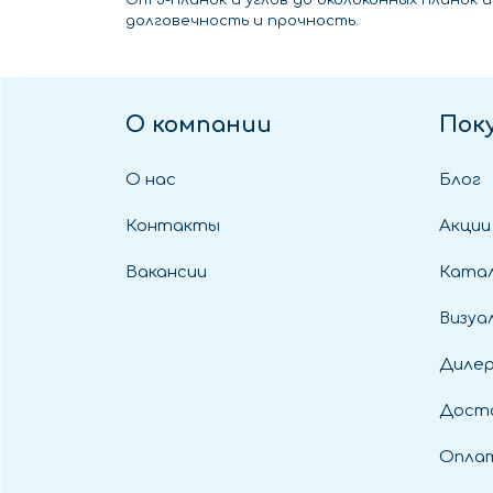
От J-планок и углов до околоконных планок
долговечность и прочность.
О компании
Пок
О нас
Блог
Контакты
Акции
Вакансии
Катал
Визуа
Диле
Дост
Оплат