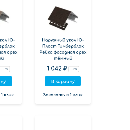
гол Ю-
Наружный угол Ю-
ерблок
Пласт Тимберблок
ная орех
Рейка фасадная орех
ый
тёмный
1 042 ₽
шт
шт
ину
В корзину
1 клик
Заказать в 1 клик