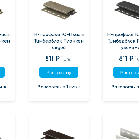
ласт
Н-профиль Ю-Пласт
Н-профиль 
нкен
Тимберблок Планкен
Тимберблок 
седой
угольн
811 ₽
811 ₽
шт
В корзину
В корз
лик
Заказать в 1 клик
Заказать в 