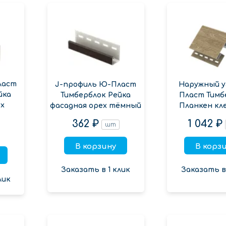
ласт
J-профиль Ю-Пласт
Наружный у
йка
Тимберблок Рейка
Пласт Тимб
х
фасадная орех тёмный
Планкен кл
362 ₽
1 042 ₽
шт
В корзину
В корз
Заказать в 1 клик
Заказать в 
лик