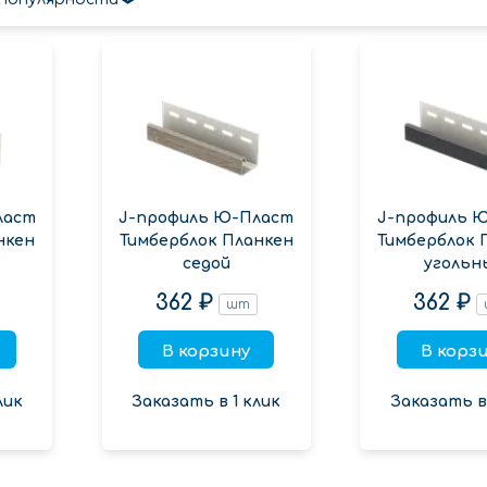
ласт
J-профиль Ю-Пласт
J-профиль 
нкен
Тимберблок Планкен
Тимберблок 
седой
угольн
362 ₽
362 ₽
шт
В корзину
В корз
лик
Заказать в 1 клик
Заказать в 