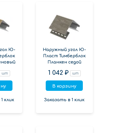
гол Ю-
Наружный угол Ю-
ерблок
Пласт Тимберблок
еновый
Планкен седой
1 042 ₽
шт
шт
ину
В корзину
1 клик
Заказать в 1 клик