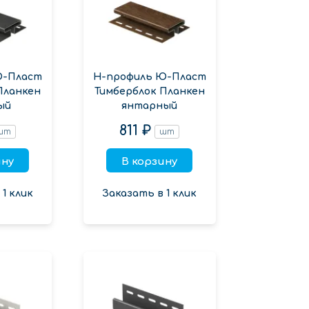
Ю-Пласт
Н-профиль Ю-Пласт
Планкен
Тимберблок Планкен
ый
янтарный
811 ₽
шт
шт
ину
В корзину
1 клик
Заказать в 1 клик