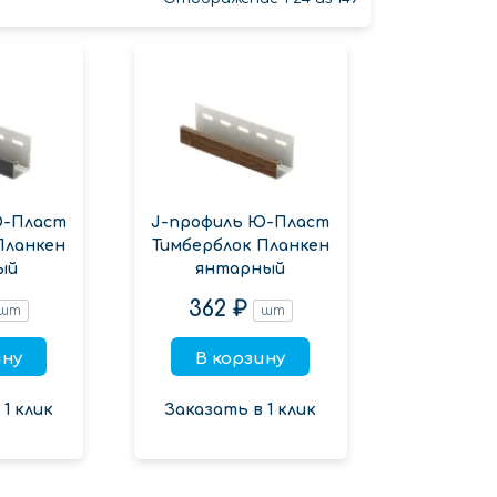
Ю-Пласт
J-профиль Ю-Пласт
Планкен
Тимберблок Планкен
ый
янтарный
362 ₽
шт
шт
ину
В корзину
1 клик
Заказать в 1 клик