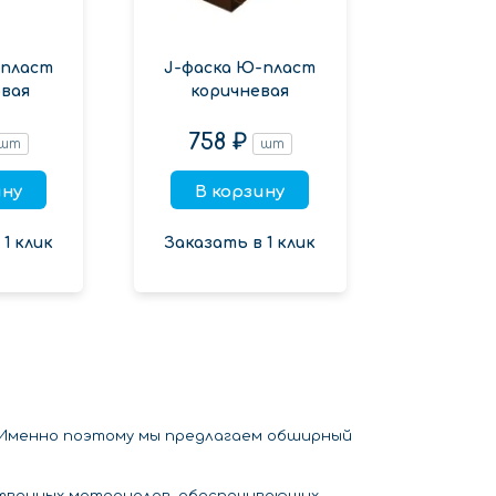
-пласт
J-фаска Ю-пласт
вая
коричневая
758 ₽
шт
шт
ину
В корзину
1 клик
Заказать в 1 клик
 Именно поэтому мы предлагаем обширный