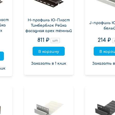
ласт
Н-профиль Ю-Пласт
J-профиль 
йка
Тимберблок Рейка
белы
х
фасадная орех тёмный
811 ₽
214 ₽
шт
В корзину
В корз
Заказать в 1 клик
Заказать в 
лик