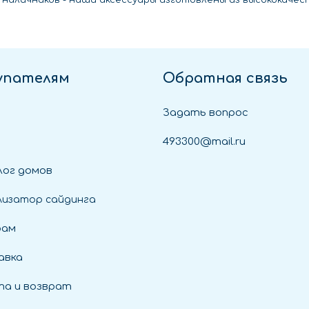
 и наличников - наши аксессуары изготовлены из высококач
упателям
Обратная связь
Задать вопрос
493300@mail.ru
ог домов
лизатор сайдинга
рам
авка
а и возврат