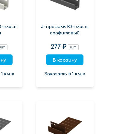
Ю-пласт
J-профиль Ю-пласт
й
графитовый
277 ₽
шт
шт
ину
В корзину
1 клик
Заказать в 1 клик