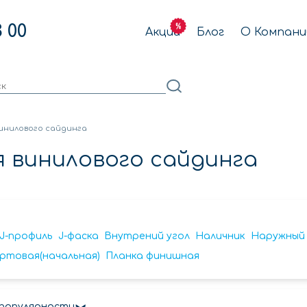
3 00
Акции
Блог
О Компани
инилового сайдинга
 винилового сайдинга
J-профиль
J-фаска
Внутрений угол
Наличник
Наружный 
ртовая(начальная)
Планка финишная
 популярности