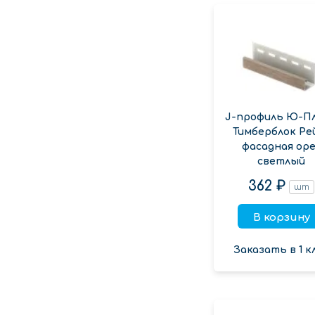
J-профиль Ю-П
Тимберблок Ре
фасадная оре
светлый
362 ₽
шт
В корзину
Заказать в 1 к