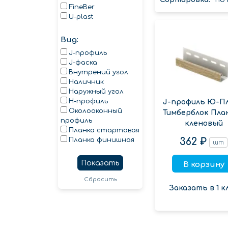
FineBer
U-plast
Вид:
J-профиль
J-фаска
Внутрений угол
Наличник
Наружный угол
Н-профиль
J-профиль Ю-П
Околооконный
Тимберблок Пла
профиль
кленовый
Планка стартовая
362 ₽
Планка финишная
шт
Показать
В корзину
Сбросить
Заказать в 1 к