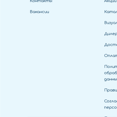
Контакты
Акции
Вакансии
Катал
Визуа
Диле
Дост
Оплат
Полит
обраб
данны
Прави
Согла
персо