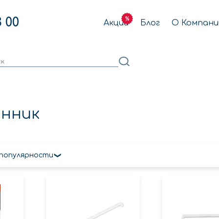
3 00
Акции
Блог
О Компани
онник
 популярности