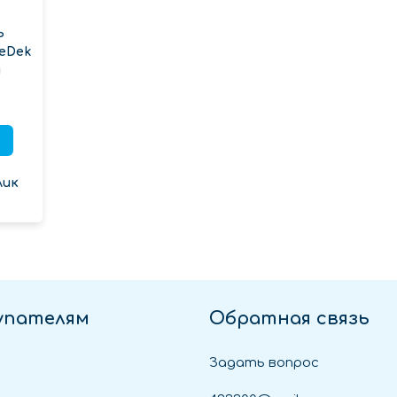
ь
eDek
м
лик
упателям
Обратная связь
Задать вопрос