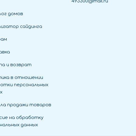
493300@mail.ru
ог домов
лизатор сайдинга
рам
авка
а и возврат
ика в отношении
отки персональных
х
ла продажи товаров
сие на обработку
нальных данных