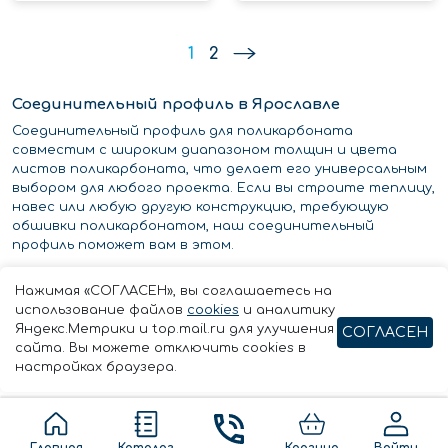
1
2
Соединительный профиль в Ярославле
Соединительный профиль для поликарбоната
совместим с широким диапазоном толщин и цвета
листов поликарбоната, что делает его универсальным
выбором для любого проекта. Если вы строите теплицу,
навес или любую другую конструкцию, требующую
обшивки поликарбонатом, наш соединительный
профиль поможет вам в этом.
Он не только обеспечивает надежную и бесшовную
Нажимая «СОГЛАСЕН», вы соглашаетесь на
отделку, но и придает эстетичный вид вашей
использование файлов
cookies
и аналитику
конструкции. Классический дизайн соединительного
Яндекс.Метрики и top.mail.ru для улучшения
СОГЛАСЕН
профиля для поликарбоната дополняет любой
сайта. Вы можете отключить cookies в
архитектурный стиль..
настройках браузера.