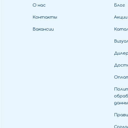
О нас
Блог
Контакты
Акции
Вакансии
Катал
Визуа
Диле
Дост
Оплат
Полит
обраб
данны
Прави
Согла