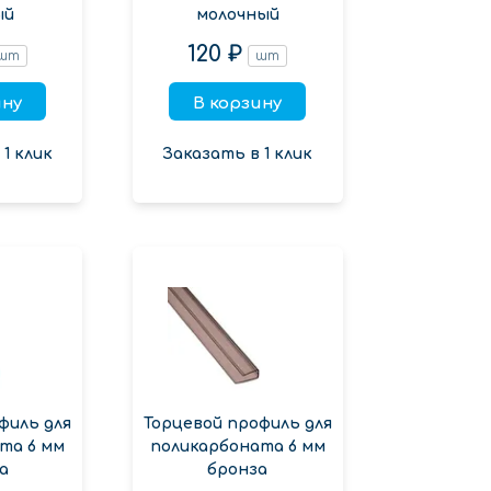
ый
молочный
120 ₽
шт
шт
ину
В корзину
1 клик
Заказать в 1 клик
филь для
Торцевой профиль для
та 6 мм
поликарбоната 6 мм
а
бронза