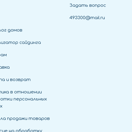
Задать вопрос
493300@mail.ru
ог домов
лизатор сайдинга
рам
авка
а и возврат
ика в отношении
отки персональных
х
ла продажи товаров
сие на обработку