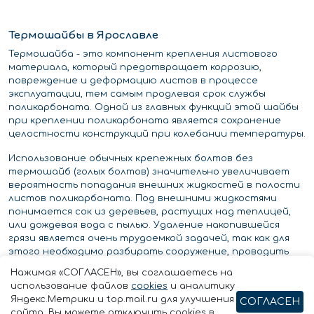
Термошайбы в Ярославле
Термошайба - это компонент крепления листового
материала, который предотвращает коррозию,
повреждение и деформацию листов в процессе
эксплуатации, тем самым продлевая срок службы
поликарбоната. Одной из главных функций этой шайбы
при креплении поликарбоната является сохранение
целостности конструкций при колебании температуры.
Использование обычных крепежных болтов без
термошайб (голых болтов) значительно увеличивает
вероятность попадания внешних жидкостей в полости
листов поликарбоната. Под внешними жидкостями
понимается сок из деревьев, растущих над теплицей,
или дождевая вода с пылью. Удаление накопившейся
грязи является очень трудоемкой задачей, так как для
этого необходимо разбирать сооружение, проводить
промывку и продувку сжатым воздухом. По этой причине
Нажимая «СОГЛАСЕН», вы соглашаетесь на
очень мало людей занимается подобной чисткой,
использование файлов
cookies
и аналитику
поэтому эти жидкости остаются в листах навсегда.
Яндекс.Метрики и top.mail.ru для улучшения
СОГЛАСЕН
Это приводит к ухудшению свойств материала и его
сайта. Вы можете отключить cookies в