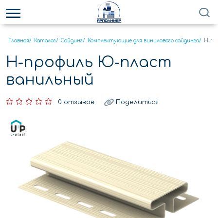
Главная
/
Каталог
/
Сайдинг
/
Комплектующие для винилового сайдинга
/
Н-пр
Н-профиль Ю-пласт
ванильный
0 отзывов
Поделиться