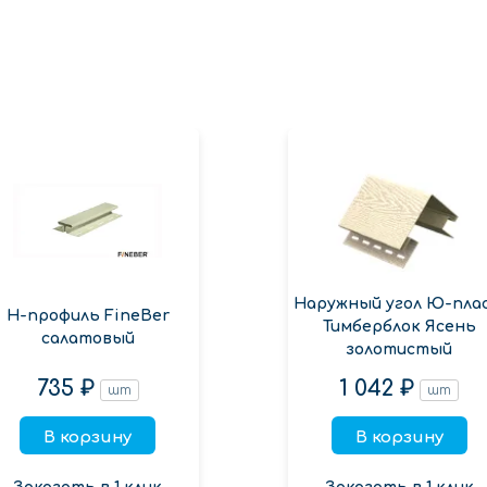
Наружный угол Ю-пла
Н-профиль FineBer
Тимберблок Ясень
салатовый
золотистый
735 ₽
1 042 ₽
шт
шт
В корзину
В корзину