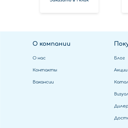
Заказать в 1 клик
О компании
Пок
О нас
Блог
Контакты
Акции
Вакансии
Катал
Визуа
Диле
Дост