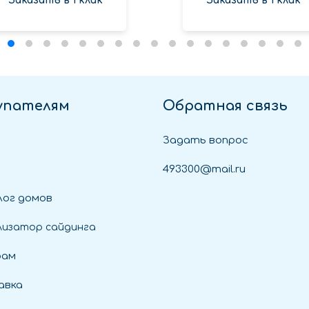
Заказать в 1 клик
Заказать в 1 клик
упателям
Обратная связь
Задать вопрос
493300@mail.ru
ог домов
лизатор сайдинга
рам
авка