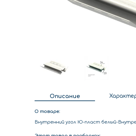
Описание
Характе
О товаре:
Внутренний угол Ю-пласт белый-Внутре
Этот товар в подборках: