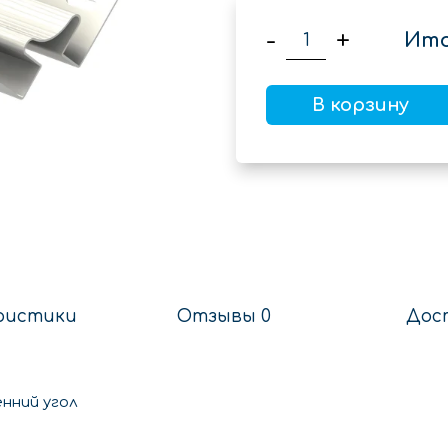
-
+
Ито
В корзину
ристики
Отзывы 0
Дос
нний угол