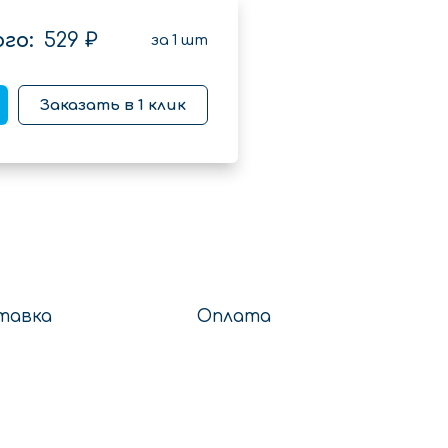
го:
529 ₽
за
1
шт
Заказать в 1 клик
тавка
Оплата