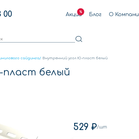
3 00
Акции
Блог
О Компани
инилового сайдинга
/
Внутренний угол Ю-пласт белый
-пласт белый
529 ₽
/шт