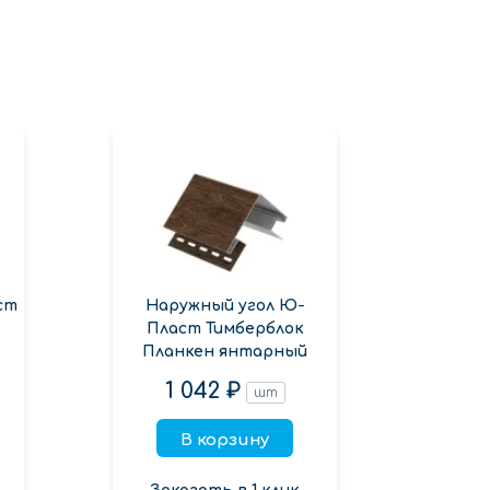
ст
Наружный угол Ю-
Наруж
Пласт Тимберблок
к
Планкен янтарный
1 042 ₽
шт
В корзину