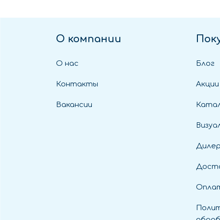
О компании
Пок
О нас
Блог
Контакты
Акции
Вакансии
Катал
Визуа
Диле
Дост
Оплат
Полит
обраб