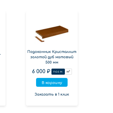
Подоконник Кристаллит
+
Под
золотой дуб матовый
Мрамо
500 мм
6 000 ₽
1
пог.м.
м²
В корзину
Заказать в 1 клик
Зак