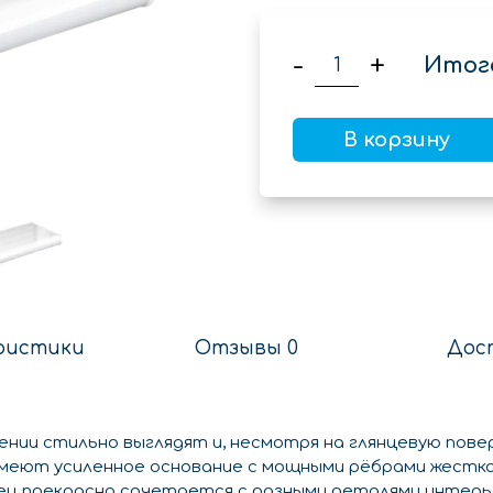
-
+
Итог
В корзину
ристики
Отзывы 0
Дос
нии стильно выглядят и, несмотря на глянцевую повер
 имеют усиленное основание с мощными рёбрами жестко
янец прекрасно сочетается с разными деталями интерь