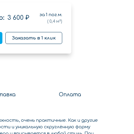
за
1
пог.м.
о:
3 600 ₽
(
0,4
м²)
Заказать в 1 клик
тавка
Оплата
хность, очень практичные. Как и другие
сти и уникальную скруглённую форму
ера и вписывается в любой стиль. При