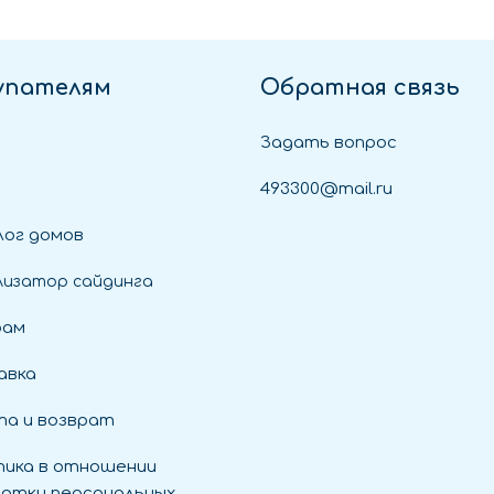
упателям
Обратная связь
Задать вопрос
493300@mail.ru
ог домов
лизатор сайдинга
рам
авка
а и возврат
ика в отношении
отки персональных