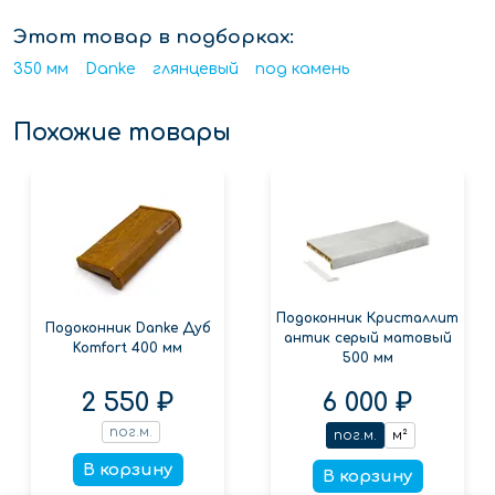
Этот товар в подборках:
350 мм
Danke
глянцевый
под камень
Похожие товары
Подоконник Кристаллит
Подоконник Danke Дуб
антик серый матовый
Komfort 400 мм
500 мм
2 550 ₽
6 000 ₽
пог.м.
пог.м.
м²
В корзину
В корзину