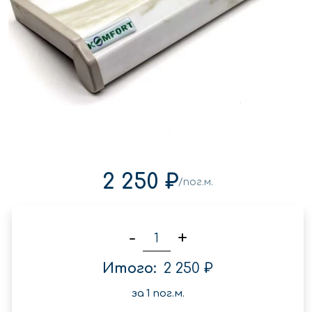
2 250 ₽
/пог.м.
-
+
Итого:
2 250 ₽
за
1
пог.м.