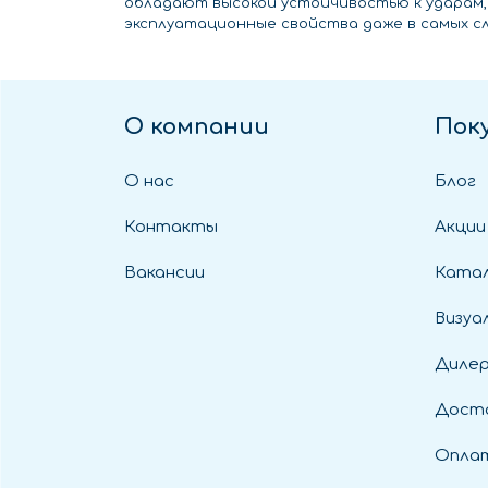
обладают высокой устойчивостью к ударам
эксплуатационные свойства даже в самых сл
О компании
Пок
О нас
Блог
Контакты
Акции
Вакансии
Катал
Визуа
Диле
Дост
Оплат