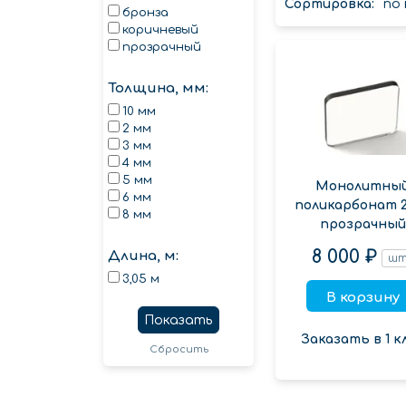
Сортировка:
по
бронза
коричневый
прозрачный
Толщина, мм:
10 мм
2 мм
3 мм
4 мм
5 мм
Монолитны
6 мм
поликарбонат 
8 мм
прозрачный
8 000 ₽
Длина, м:
ш
3,05 м
В корзину
Показать
Заказать в 1 к
Сбросить