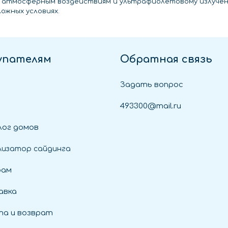
, атмосферным воздействиям и ультрафиолетовому излучен
ожных условиях.
упателям
Обратная связь
Задать вопрос
493300@mail.ru
ог домов
лизатор сайдинга
рам
авка
а и возврат