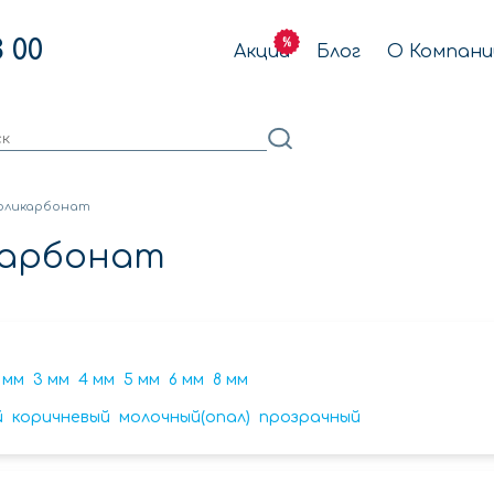
3 00
Акции
Блог
О Компани
оликарбонат
карбонат
 мм
3 мм
4 мм
5 мм
6 мм
8 мм
й
коричневый
молочный(опал)
прозрачный