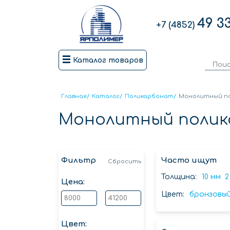
49 3
+7 (4852)
Каталог товаров
Главная
/
Каталог
/
Поликарбонат
/
Монолитный п
Монолитный поли
Фильтр
Часто ищут
Сбросить
Толщина:
10 мм
2
Цена:
Цвет:
бронзовы
Цвет: