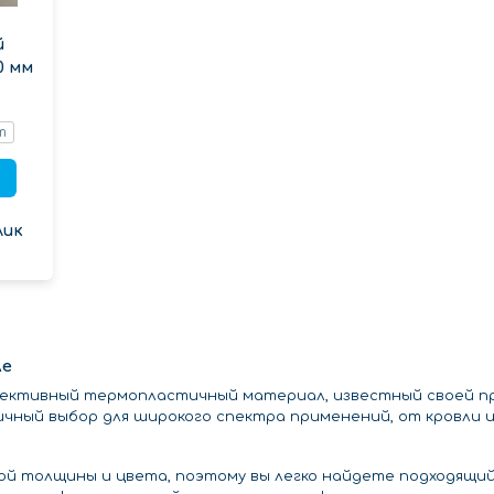
й
0 мм
т
лик
ле
ективный термопластичный материал, известный своей п
чный выбор для широкого спектра применений, от кровли и
 толщины и цвета, поэтому вы легко найдете подходящий