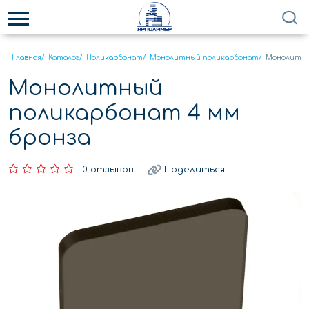
Главная
/
Каталог
/
Поликарбонат
/
Монолитный поликарбонат
/
Монолитны
Монолитный
поликарбонат 4 мм
бронза
0 отзывов
Поделиться