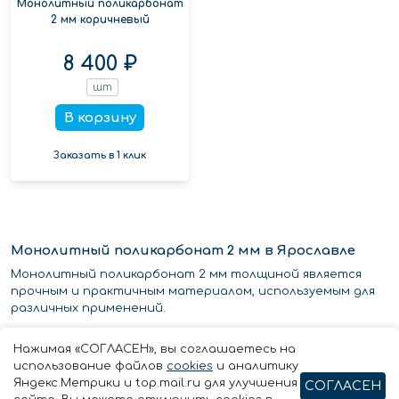
Монолитный поликарбонат
2 мм коричневый
8 400 ₽
шт
В корзину
Заказать в 1 клик
Монолитный поликарбонат 2 мм в Ярославле
Монолитный поликарбонат 2 мм толщиной является
прочным и практичным материалом, используемым для
различных применений.
Он имеет высокую устойчивость к перепадам
Нажимая «СОГЛАСЕН», вы соглашаетесь на
температуры и влаги, поэтому может использоваться в
использование файлов
cookies
и аналитику
помещениях с различным климатическим режимом. Также
Яндекс.Метрики и top.mail.ru для улучшения
СОГЛАСЕН
монолитный поликарбонат отличается прочностью и