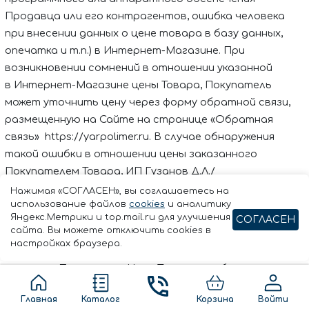
Продавца или его контрагентов, ошибка человека
при внесении данных о цене товара в базу данных,
опечатка и т.п.) в Интернет-Магазине. При
возникновении сомнений в отношении указанной
в Интернет-Магазине цены Товара, Покупатель
может уточнить цену через форму обратной связи,
размещенную на Сайте на странице
«Обратная
связь»
https://yarpolimer.ru. В случае обнаружения
такой ошибки в отношении цены заказанного
Покупателем Товара,
ИП Гузанов Д.Л./
Ярполимер
информирует Покупателя об этом.
Нажимая «СОГЛАСЕН», вы соглашаетесь на
использование файлов
cookies
и аналитику
Подтверждение о готовности Товара к отгрузке
Яндекс.Метрики и top.mail.ru для улучшения
СОГЛАСЕН
Покупателю не направляется.
сайта. Вы можете отключить cookies в
настройках браузера.
6.2.Цена Товара в Интернет-Магазине может быть
изменена Продавцом. Цена Товаров и общая
стоимость Заказа указывается на последнем этапе
Главная
Каталог
Корзина
Войти
оформления Заказа и действительна на момент