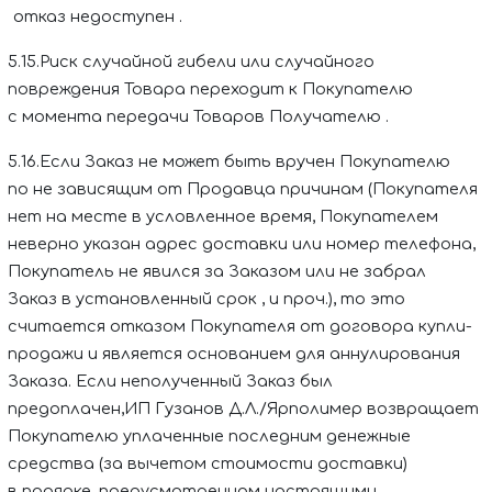
отказ недоступен
.
5.15.Риск случайной гибели или случайного
повреждения Товара переходит к Покупателю
с момента передачи Товаров Получателю
.
5.16.Если Заказ не может быть вручен Покупателю
по не зависящим от Продавца причинам (Покупателя
нет на месте в условленное время, Покупателем
неверно указан адрес доставки или номер телефона,
Покупатель не явился за Заказом или не забрал
Заказ в установленный срок , и проч.), то это
считается отказом Покупателя от договора купли-
продажи и является основанием для аннулирования
Заказа. Если неполученный Заказ был
предоплачен,
ИП Гузанов Д.Л./Ярполимер
возвращает
Покупателю уплаченные последним денежные
средства (за вычетом стоимости доставки)
в порядке, предусмотренном настоящими