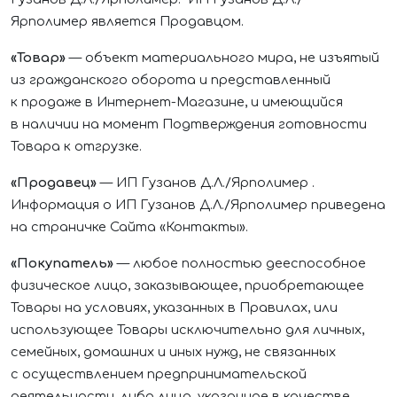
Ярполимер
является Продавцом
.
«Товар»
— объект материального мира, не изъятый
из гражданского оборота и представленный
к продаже в Интернет-Магазине, и имеющийся
в наличии на момент Подтверждения готовности
Товара к отгрузке.
«Продавец»
—
ИП Гузанов Д.Л./Ярполимер
.
Информация о
ИП Гузанов Д.Л./Ярполимер
приведена
на страничке Сайта «Контакты».
«Покупатель»
— любое полностью дееспособное
физическое лицо, заказывающее, приобретающее
Товары на условиях, указанных в Правилах, или
использующее Товары исключительно для личных,
семейных, домашних и иных нужд, не связанных
с осуществлением предпринимательской
деятельности, либо лицо, указанное в качестве