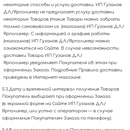
некоторые способы и услуги доставки.
ИП Гузанов
Д.Л./Ярполимер
не предлагает услугу доставки
некоторых Товаров (такие Товары можно забрать
только самовывозом из (магазина)
ИП Гузанов Д.Л./
Ярполимер
. С информацией о графике работы
(магазинов)
ИП Гузанов Д.Л./Ярполимер
можно
ознакомиться на Сайте. В случае невозможности
доставки Товара
ИП Гузанов Д.Л./
Ярполимер
уведомляет Покупателя об этом при
оформлении Заказа. Подробные Правила доставки
приведены в Интернет-магазине.
5.3.Дату и временной интервал получения Товаров
Покупатель выбирает при оформлении Заказа
(в экранной форме на Сайте
ИП Гузанов Д.Л./
Ярполимер
, или устно с оператором — в случае
оформления Покупателем Заказа по телефону).