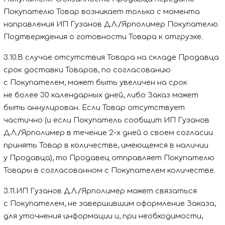
Покупателю Товар возникает только с момента
направления
ИП Гузанов Д.Л./Ярполимер
Покупателю
Подтверждения о готовности Товара к отгрузке.
3.10.В случае отсутствия Товара на складе Продавца
срок доставки Товаров, по согласованию
с Покупателем, может быть увеличен на срок
не более 30 календарных дней, либо Заказ может
быть аннулирован. Если Товар отсутствует
частично (и если Покупатель сообщит
ИП Гузанов
Д.Л./Ярполимер
в течение 2-х дней о своем согласии
принять Товар в количестве, имеющемся в наличии
у Продавца), то Продавец отправляет Покупателю
Товары в согласованном с Покупателем количестве.
3.11.
ИП Гузанов Д.Л./Ярполимер
может связаться
с Покупателем, не завершившим оформление Заказа,
для уточнения информации и, при необходимости,