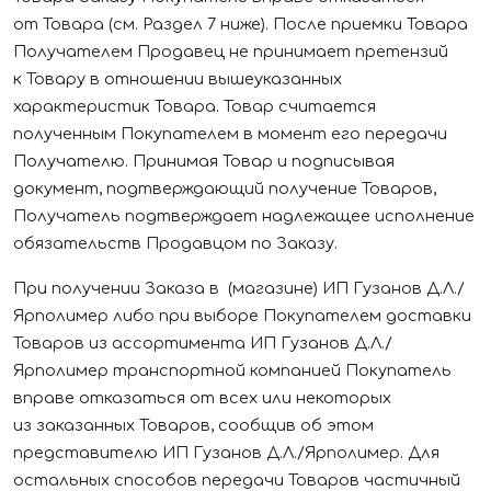
от Товара (см. Раздел 7 ниже). После приемки Товара
Получателем Продавец не принимает претензий
к Товару в отношении вышеуказанных
характеристик Товара. Товар считается
полученным Покупателем в момент его передачи
Получателю. Принимая Товар и подписывая
документ, подтверждающий получение Товаров,
Получатель подтверждает надлежащее исполнение
обязательств Продавцом по Заказу.
При получении Заказа в (магазине)
ИП Гузанов Д.Л./
Ярполимер
либо при выборе Покупателем доставки
Товаров из ассортимента
ИП Гузанов Д.Л./
Ярполимер
транспортной компанией Покупатель
вправе отказаться от всех или некоторых
из заказанных Товаров, сообщив об этом
представителю
ИП Гузанов Д.Л./Ярполимер
. Для
остальных способов передачи Товаров частичный