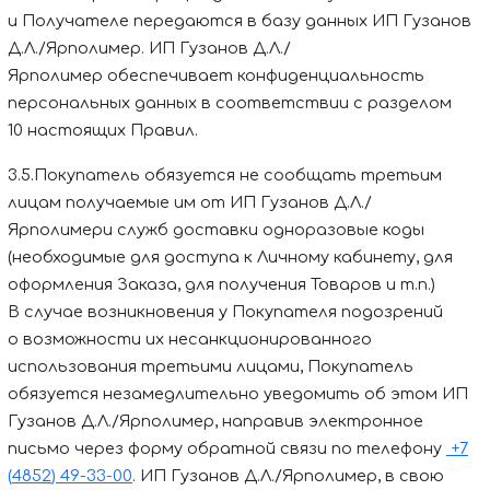
и Получателе передаются в базу данных
ИП Гузанов
Д.Л./Ярполимер
.
ИП Гузанов Д.Л./
Ярполимер
обеспечивает конфиденциальность
персональных данных в соответствии с разделом
10 настоящих Правил.
3.5.Покупатель обязуется не сообщать третьим
лицам получаемые им от
ИП Гузанов Д.Л./
Ярполимер
и служб доставки одноразовые коды
(необходимые для доступа к Личному кабинету, для
оформления Заказа, для получения Товаров и т.п.)
В случае возникновения у Покупателя подозрений
о возможности их несанкционированного
использования третьими лицами, Покупатель
обязуется незамедлительно уведомить об этом
ИП
Гузанов Д.Л./Ярполимер
, направив электронное
письмо через форму обратной связи по телефону
+7
(
4852
)
4
9-33-00
.
ИП Гузанов Д.Л./Ярполимер
, в свою