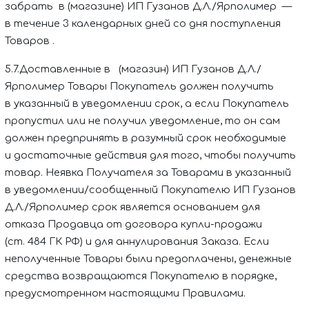
забрать в (магазине)
ИП Гузанов Д.Л./Ярполимер
—
в течение 3 календарных дней со дня поступления
Товаров
.
5.7.Доставленные в (магазин)
ИП Гузанов Д.Л./
Ярполимер
Товары Покупатель должен получить
в указанный в уведомлении срок, а если Покупатель
пропустил или не получил уведомление, то он сам
должен предпринять в разумный срок необходимые
и достаточные действия для того, чтобы получить
товар.
Неявка Получателя за Товарами в указанный
в уведомлении/сообщенный Покупателю
ИП Гузанов
Д.Л./Ярполимер
срок является основанием для
отказа Продавца от договора купли-продажи
(ст. 484 ГК РФ) и для аннулирования Заказа. Если
неполученные Товары были предоплачены, денежные
средства возвращаются Покупателю в порядке,
предусмотренном настоящими Правилами.