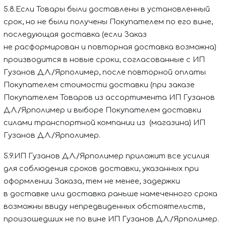
5.8.Если Товары были доставлены в установленный
срок, но не были получены Покупателем по его вине,
последующая доставка (если Заказ
не расформирован и повторная доставка возможна)
производится в новые сроки, согласованные с
ИП
Гузанов Д.Л./Ярполимер
, после повторной оплаты
Покупателем стоимости доставки (при заказе
Покупателем Товаров из ассортимента
ИП Гузанов
Д.Л./Ярполимер
и выборе Покупателем доставки
силами транспортной компании из (магазина)
ИП
Гузанов Д.Л./Ярполимер.
5.9.
ИП Гузанов Д.Л./Ярполимер
приложит все усилия
для соблюдения сроков доставки, указанных при
оформлении Заказа, тем не менее, задержки
в доставке или доставка раньше намеченного срока
возможны ввиду непредвиденных обстоятельств,
произошедших не по вине
ИП Гузанов Д.Л./Ярполимер
.