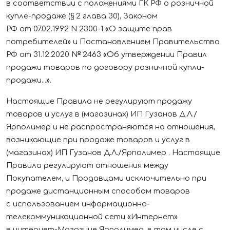
в соответствии с положениями ГК РФ о розничной
купле-продаже (§ 2 глава 30), Законом
РФ от 07.02.1992 N 2300-1 «О защите прав
потребителей» и Постановлением Правительства
РФ от 31.12.2020 № 2463 «Об утверждении Правил
продажи товаров по договору розничной купли-
продажи...».
Настоящие Правила не регулируют продажу
товаров и услуг в (магазинах)
ИП Гузанов Д.Л./
Ярполимер
и не распространяются на отношения,
возникающие при продаже товаров и услуг в
(магазинах)
ИП Гузанов Д.Л./Ярполимер
. Настоящие
Правила регулируют отношения между
Покупателем, и Продавцами исключительно при
продаже дистанционным способом товаров
с использованием информационно-
телекоммуникационной сети «Интернет»
в интернет-Магазине
Ярполимер
, в том числе с