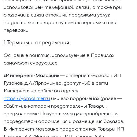
использованием телефонной связи , а также при
оказании в связи с такими продажами услуг
по доставке товаров путем их пересылки или
перевозки.
1.Термины и определения.
Основные понятия, используемые в Правилах,
означают следующее:
«Интернет-Магазин»
— интернет-магазин
ИП
Гузанов Д.Л./Ярполимер
, доступный в сети
Интернет на сайте по адресу
https://yarpolimer.ru
или его поддоменах (далее —
«Сайт»), в котором представлены Товары,
предлагаемые Покупателям для приобретения
посредством оформления и размещения Заказов.
В Интернет-магазине продаются как Товары
ИП
Гузанов Д.Л./Ярполимер
.
ИП Гузанов Д.Л./