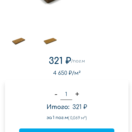
321 ₽
/пог.м
4 650 ₽
/м²
-
+
Итого:
321 ₽
за
1
пог.м
(
0,069
м²)