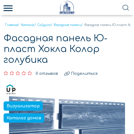
Главная
/
Каталог
/
Сайдинг
/
Фасадные панели
/
Фасадная панель Ю-пласт Хок
Фасадная панель Ю-
пласт Хокла Колор
голубика
0 отзывов
Поделиться
Визуализатор
Каталог домов