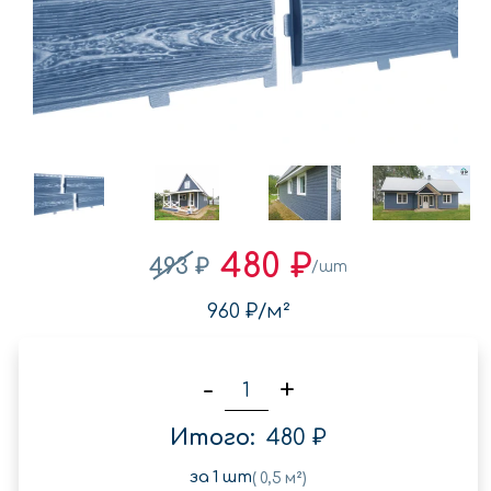
480 ₽
493 ₽
/шт
960 ₽
/м²
-
+
Итого:
480 ₽
за
1
шт
(
0,5
м²)