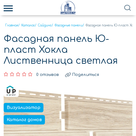
Главная
/
Каталог
/
Сайдинг
/
Фасадные панели
/
Фасадная панель Ю-пласт Хок
Фасадная панель Ю-
пласт Хокла
Лиственница светлая
0 отзывов
Поделиться
Визуализатор
Каталог домов