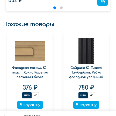
362 ₽
Похожие товары
Фасадная панель Ю-
Сайдинг Ю-Пласт
пласт Хокла Карьяла
Тимберблок Рейка
песчаный берег
фасадная угольный
376 ₽
780 ₽
шт
м²
шт
м²
В корзину
В корзину
Заказать в 1 клик
Заказать в 1 клик