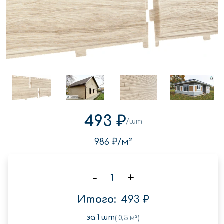
493 ₽
/шт
986 ₽
/м²
-
+
Итого:
493 ₽
за
1
шт
(
0,5
м²)