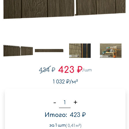
423 ₽
434 ₽
/шт
1 032 ₽
/м²
-
+
Итого:
423 ₽
за
1
шт
(
0,41
м²)