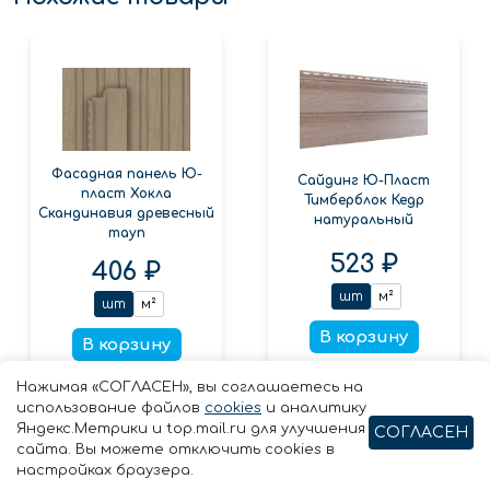
Фасадная панель Ю-
Сайдинг Ю-Пласт
пласт Хокла
Тимберблок Кедр
Скандинавия древесный
натуральный
тауп
523 ₽
406 ₽
шт
м²
шт
м²
В корзину
В корзину
Заказать в 1 клик
Нажимая «СОГЛАСЕН», вы соглашаетесь на
Заказать в 1 клик
использование файлов
cookies
и аналитику
Яндекс.Метрики и top.mail.ru для улучшения
СОГЛАСЕН
сайта. Вы можете отключить cookies в
настройках браузера.