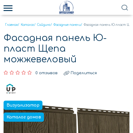
Главная
/
Каталог
/
Сайдинг
/
Фасадные панели
/
Фасадная панель Ю-пласт Ще
Фасадная панель Ю-
пласт Щепа
можжевеловый
0 отзывов
Поделиться
Визуализатор
Каталог домов