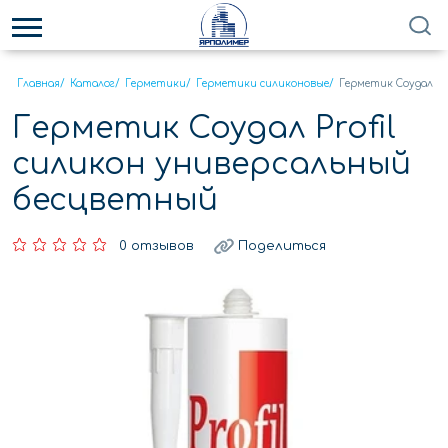
Главная
/
Каталог
/
Герметики
/
Герметики силиконовые
/
Герметик Соудал Pr
Герметик Соудал Profil
силикон универсальный
бесцветный
0 отзывов
Поделиться