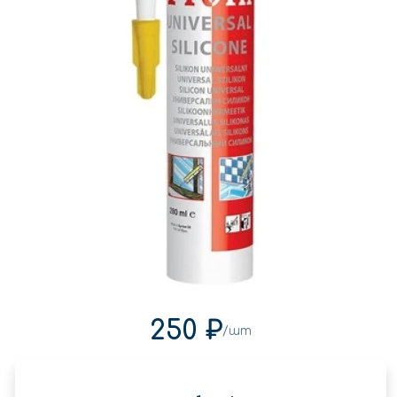
250 ₽
/шт