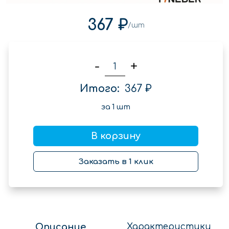
367 ₽
/шт
-
+
Итого:
367 ₽
за
1
шт
В корзину
Заказать в 1 клик
Описание
Характеристики