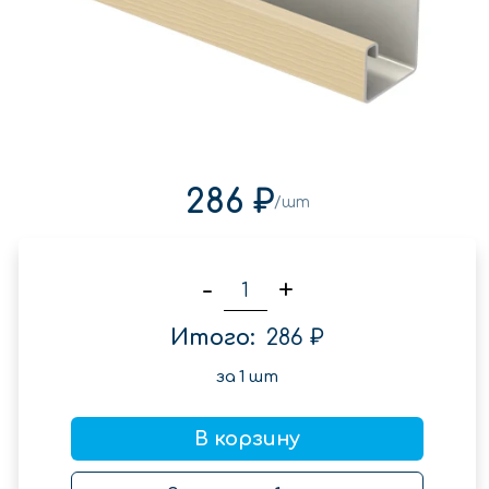
286 ₽
/шт
-
+
Итого:
286 ₽
за
1
шт
В корзину