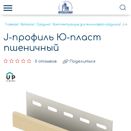
Главная
/
Каталог
/
Сайдинг
/
Комплектующие для винилового сайдинга
/
J-пр
J-профиль Ю-пласт
пшеничный
0 отзывов
Поделиться