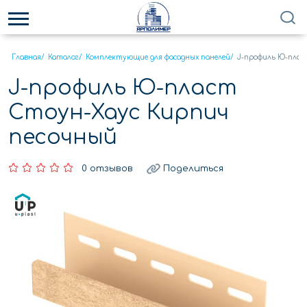
Главная
/
Каталог
/
Комплектующие для фасадных панелей
/
J-профиль Ю-плас
J-профиль Ю-пласт
Стоун-Хаус Кирпич
песочный
0 отзывов
Поделиться