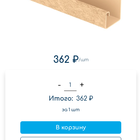
362 ₽
/шт
-
+
Итого:
362 ₽
за
1
шт
В корзину