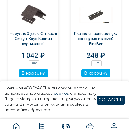
Наружный угол Ю-пласт
Планка стартовая для
Стоун-Хаус Кирпич
фасадных панелей
коричневый
FineBer
1 042 ₽
248 ₽
шт
шт
В корзину
В корзину
Заказать в 1 клик
Заказать в 1 клик
Нажимая «СОГЛАСЕН», вы соглашаетесь на
использование файлов
cookies
и аналитику
Яндекс.Метрики и top.mail.ru для улучшения
СОГЛАСЕН
сайта. Вы можете отключить cookies в
настройках браузера.