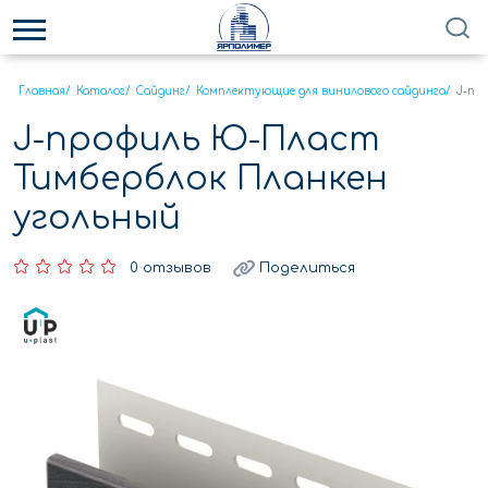
Главная
/
Каталог
/
Сайдинг
/
Комплектующие для винилового сайдинга
/
J-пр
J-профиль Ю-Пласт
Тимберблок Планкен
угольный
0 отзывов
Поделиться