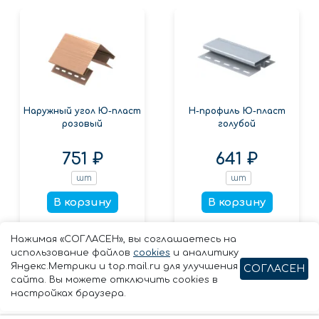
Наружный угол Ю-пласт
Н-профиль Ю-пласт
розовый
голубой
751 ₽
641 ₽
шт
шт
В корзину
В корзину
Заказать в 1 клик
Заказать в 1 клик
Нажимая «СОГЛАСЕН», вы соглашаетесь на
использование файлов
cookies
и аналитику
Яндекс.Метрики и top.mail.ru для улучшения
СОГЛАСЕН
сайта. Вы можете отключить cookies в
настройках браузера.