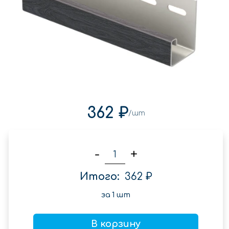
362 ₽
/шт
-
+
Итого:
362 ₽
за
1
шт
В корзину