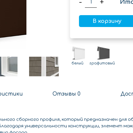
-
+
Ито
В корзину
белый
графитовый
ристики
Отзывы 0
Дос
льного сборного профиля, который предназначен для о
. Благодаря универсальности конструкции, элемент мо
вид фасада.