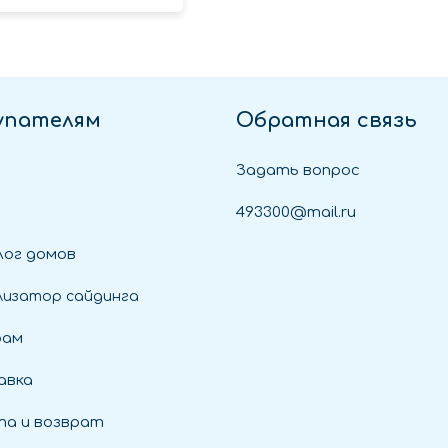
упателям
Обратная связь
Задать вопрос
493300@mail.ru
ог домов
лизатор сайдинга
рам
авка
а и возврат