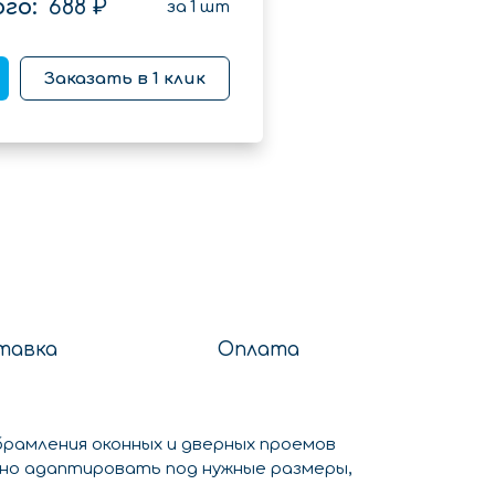
го:
688 ₽
за
1
шт
Заказать в 1 клик
тавка
Оплата
брамления оконных и дверных проемов
жно адаптировать под нужные размеры,