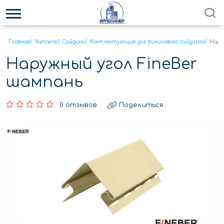
Главная
/
Каталог
/
Сайдинг
/
Комплектующие для винилового сайдинга
/
Нару
Наружный угол FineBer
шампань
0 отзывов
Поделиться