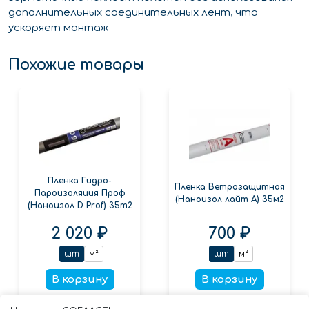
дополнительных соединительных лент, что
ускоряет монтаж
Похожие товары
Пленка Гидро-
Пленка Ветрозащитная
Пароизоляция Проф
(Наноизол лайт А) 35м2
(Наноизол D Prof) 35m2
2 020 ₽
700 ₽
шт
м²
шт
м²
В корзину
В корзину
Заказать в 1 клик
Заказать в 1 клик