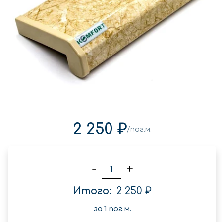
2 250 ₽
/пог.м.
-
+
Итого:
2 250 ₽
за
1
пог.м.