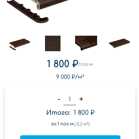
1 800 ₽
/пог.м.
9 000 ₽
/м²
-
+
Итого:
1 800 ₽
за
1
пог.м.
(
0,2
м²)