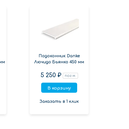
Подоконник Danke
Подок
 мм
Лючидо Бьянко 450 мм
бел
5 250 ₽
2 0
пог.м.
В корзину
Заказать в 1 клик
Зак