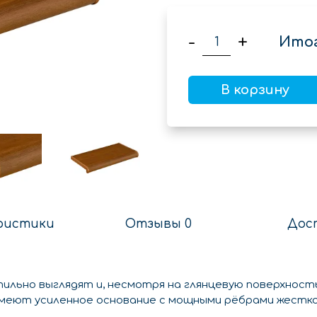
-
+
Итог
В корзину
ристики
Отзывы 0
Дос
тильно выглядят и, несмотря на глянцевую поверхность
 имеют усиленное основание с мощными рёбрами жестко