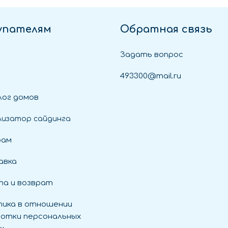
упателям
Обратная связь
Задать вопрос
493300@mail.ru
ог домов
лизатор сайдинга
рам
авка
а и возврат
ика в отношении
отки персональных