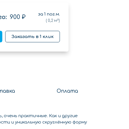
за
1
пог.м.
о:
900 ₽
(
0,2
м²)
Заказать в 1 клик
тавка
Оплата
, очень практичные. Как и другие
сти и уникальную скруглённую форму