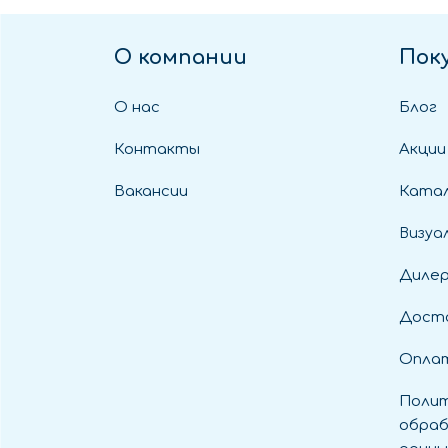
О компании
Пок
О нас
Блог
Контакты
Акции
Вакансии
Катал
Визуа
Диле
Дост
Оплат
Полит
обраб