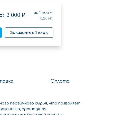
за
1
пог.м.
о:
3 000 ₽
(
0,25
м²)
Заказать в 1 клик
тавка
Оплата
ого первичного сырья, что позволяет
одоконника, прошедшая
 покрытия к бытовой химии и