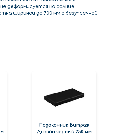
 не деформируется на солнце,
отна шириной до 700 мм с безупречной
Подоконник Витраж
Под
мм
Дизайн чёрный 250 мм
Белы