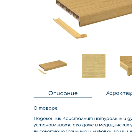
Описание
Характе
О товаре:
Подоконник Кристаллит натуральный ду
устанавливать его даже в медицинских 
высокотехнологичную шлифовку, защище