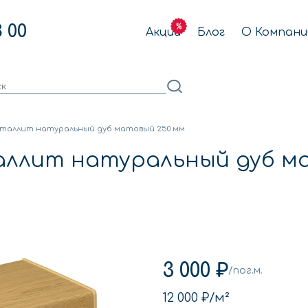
3 00
Акции
Блог
О Компани
таллит натуральный дуб матовый 250 мм
ллит натуральный дуб м
3 000 ₽
/пог.м.
12 000 ₽
/м²