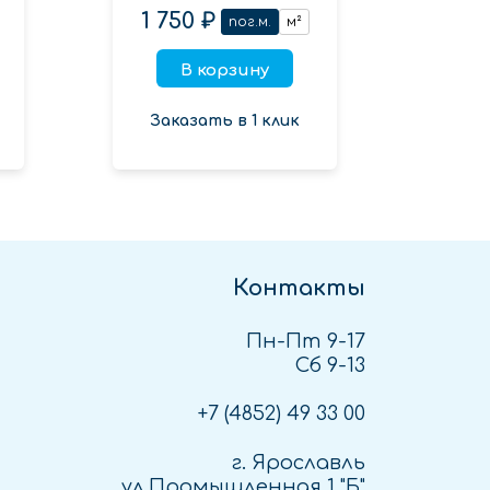
1 750 ₽
3 
пог.м.
м²
В корзину
Заказать в 1 клик
Зак
Контакты
Пн-Пт 9-17
Сб 9-13
+7 (4852)
49 33 00
г. Ярославль
ул.Промышленная 1 "Б"