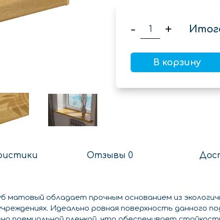
-
+
Итог
В корзину
ристики
Отзывы 0
Дос
б матовый обладает прочным основанием из экологичн
учреждениях. Идеально ровная поверхность данного п
на премиальной пленкой, что обеспечивает стойкость