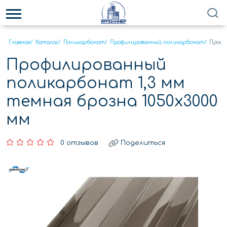
Главная
/
Каталог
/
Поликарбонат
/
Профилированный поликарбонат
/
Профи
Профилированный
поликарбонат 1,3 мм
темная брозна 1050х3000
мм
0 отзывов
Поделиться