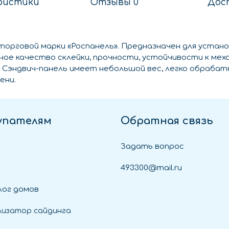
ристики
Отзывы 0
Дос
орговой марки «Роспанель». Предназначен для устано
е качество склейки, прочности, устойчивости к мех
. Сэндвич-панель имеет небольшой вес, легко обраб
ени.
упателям
Обратная связь
Задать вопрос
493300@mail.ru
ог домов
лизатор сайдинга