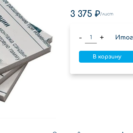
3 375 ₽
/лист
-
+
Итог
В корзину