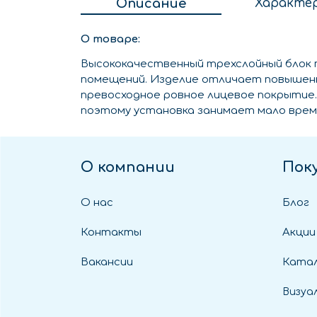
Описание
Характе
О товаре:
Высококачественный трехслойный блок т
помещений. Изделие отличает повышенно
превосходное ровное лицевое покрытие
поэтому установка занимает мало врем
О компании
Пок
О нас
Блог
Контакты
Акции
Вакансии
Катал
Визуа