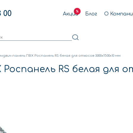
3 00
Акции
Блог
О Компани
ндвич-панель ПВХ Роспанель RS белая для откосов 3000x1500x10 мм
 Роспанель RS белая для от