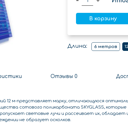
-
+
Итог
В корзину
Длина:
6 метров
1
ристики
Отзывы 0
Дос
ний 12 м-представляет марку, отличающуюся оптимал
ущества сотового поликарбоната SKYGLASS, которые
пропускает световые лучи и рассеивает их, обладает
ждении не образует осколков.