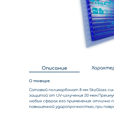
Описание
Характе
О товаре:
Сотовый поликарбонат 8 мм SkyGlass си
защитой от UV-излучения 30 мкм.Преим
любых сферах его применения: отлично 
повышенной ударопрочностью, при повре