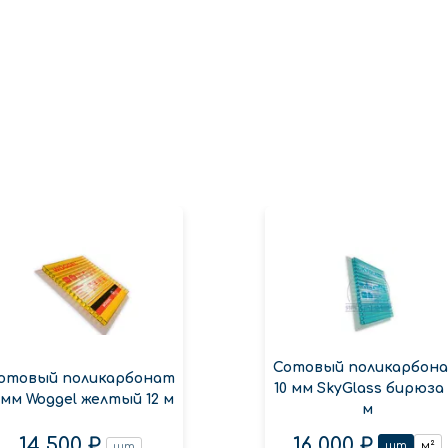
Сотовый поликарбон
отовый поликарбонат
10 мм SkyGlass бирюза 
 мм Woggel желтый 12 м
м
14 500 ₽
16 000 ₽
шт
м²
шт