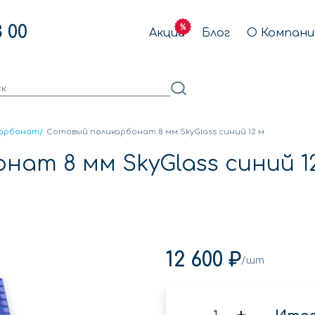
3 00
Акции
Блог
О Компани
карбонат
/
Сотовый поликарбонат 8 мм SkyGlass синий 12 м
ат 8 мм SkyGlass синий 1
12 600 ₽
/шт