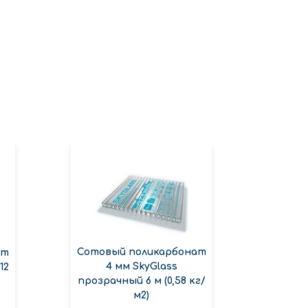
Сотовый поликарбонат
ат
Сотов
4 мм SkyGlass
12
4 мм А
прозрачный 6 м (0,58 кг/
м2)
7 