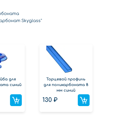
арбоната
арбонат Skyglass"
йба для
Торцевой профиль
ата синий
для поликарбоната 8
мм синий
130 ₽