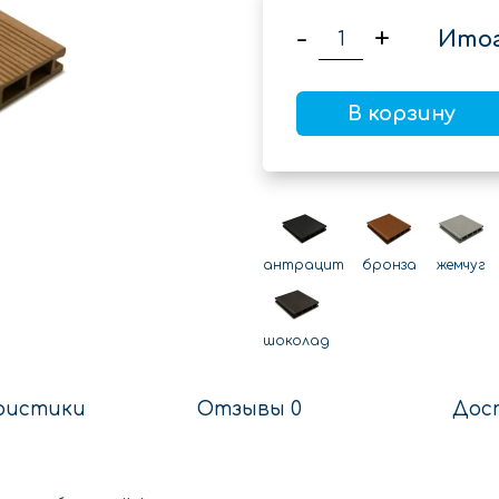
-
+
Итог
В корзину
антрацит
бронза
жемчуг
шоколад
ристики
Отзывы 0
Дос