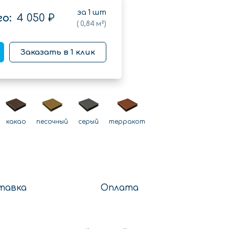
за
1
шт
о:
4 050 ₽
(
0,84
м²)
Заказать в 1 клик
какао
песочный
серый
терракот
тавка
Оплата