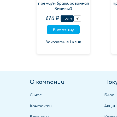
премиум брашированная
п
бежевый
675 ₽
пог.м
м²
В корзину
Заказать в 1 клик
О компании
Пок
О нас
Блог
Контакты
Акции