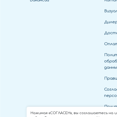
Вакансии
Катал
Визуа
Диле
Дост
Оплат
Полит
обраб
данны
Прави
Согла
персо
Полит
cooki
Нажимая «СОГЛАСЕН», вы соглашаетесь на 