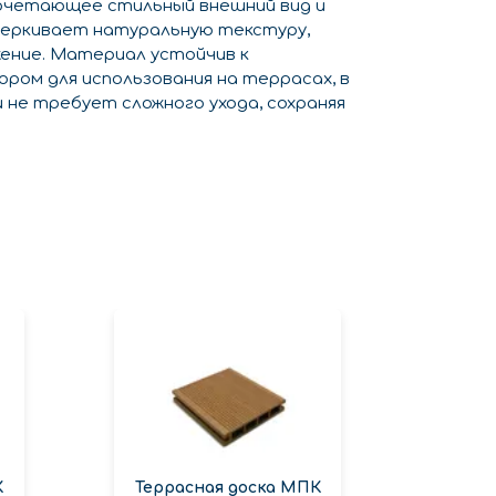
очетающее стильный внешний вид и
черкивает натуральную текстуру,
жение. Материал устойчив к
ром для использования на террасах, в
и не требует сложного ухода, сохраняя
К
Террасная доска МПК