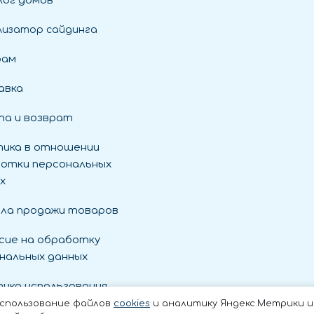
ог домов
лизатор сайдинга
рам
авка
а и возврат
ика в отношении
отки персональных
х
ла продажи товаров
сие на обработку
нальных данных
ика использования
es
использование файлов
cookies
и аналитику Яндекс.Метрики и t