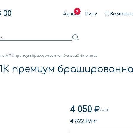
3 00
Акции
Блог
О Компани
ска МПК премиум брашированная бежевый 6 метров
ПК премиум брашированна
4 050 ₽
/шт
4 822 ₽
/м²