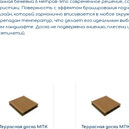
анная бежевый 6 метров-это современное решение, с
ристики. Поверхность с эффектом браширования под
зайн, который гармонично вписывается в любое окру
репадам температур, что делает его идеальным выбо
вом ландшафте. Доска не подвержена гниению, плесени 
сятилетий.
Террасная доска МПК
Террасная доска МП