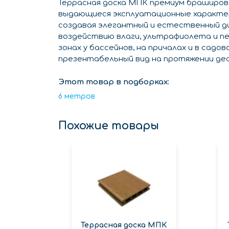
Террасная доска МПК премиум браширов
выдающиеся эксплуатационные характе
создавая элегантный и естественный ди
воздействию влаги, ультрафиолета и пе
зонах у бассейнов, на причалах и в садо
презентабельный вид на протяжении де
Этот товар в подборках:
6 метров
Похожие товары
Террасная доска МПК