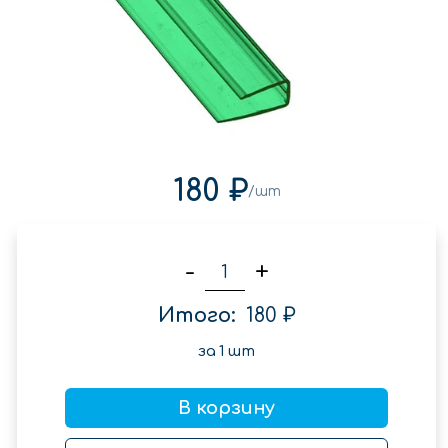
180 ₽
/шт
-
+
Итого:
180 ₽
за
1
шт
В корзину