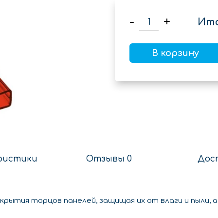
-
+
Ито
В корзину
ристики
Отзывы 0
Дос
крытия торцов панелей, защищая их от влаги и пыли, 