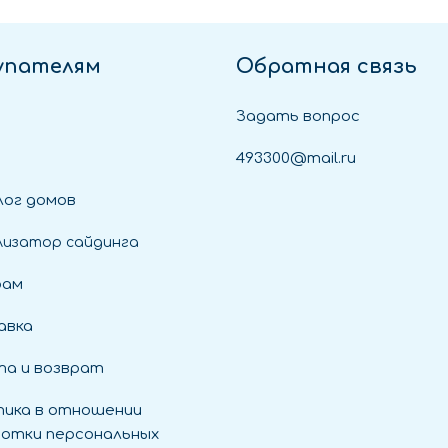
упателям
Обратная связь
Задать вопрос
493300@mail.ru
ог домов
лизатор сайдинга
рам
авка
а и возврат
ика в отношении
отки персональных