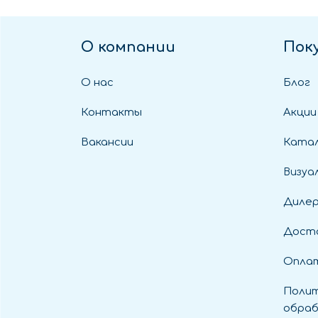
О компании
Пок
О нас
Блог
Контакты
Акции
Вакансии
Катал
Визуа
Диле
Дост
Оплат
Полит
обраб