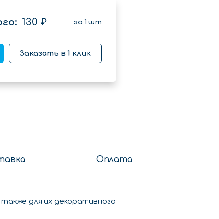
го:
130 ₽
за
1
шт
Заказать в 1 клик
тавка
Оплата
а также для их декоративного