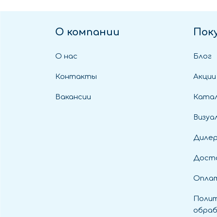
О компании
Пок
О нас
Блог
Контакты
Акции
Вакансии
Катал
Визуа
Диле
Дост
Оплат
Полит
обраб