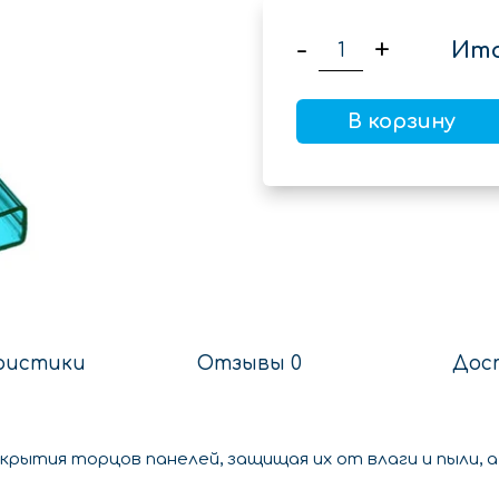
-
+
Ито
В корзину
ристики
Отзывы 0
Дос
крытия торцов панелей, защищая их от влаги и пыли, 