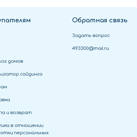
упателям
Обратная связь
Задать вопрос
493300@mail.ru
ог домов
лизатор сайдинга
рам
авка
а и возврат
ика в отношении
отки персональных