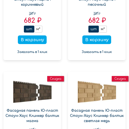
коричневый
песочный
700 ₽
700 ₽
682 ₽
682 ₽
шт
м²
шт
м²
В корзину
В корзину
Заказать в 1 клик
Заказать в 1 клик
Скидка
Скидка
Фасадная панель Ю-пласт
Фасадная панель Ю-пласт
Стоун-Хаус Клинкер балтик
Стоун-Хаус Клинкер балтик
магма
светлая медь