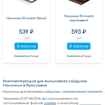
Наличник Ю-пласт
Наличник Ю-пласт белый
коричневый
539 ₽
593 ₽
шт
шт
В корзину
В корзину
Заказать в 1 клик
Заказать в 1 клик
Комплектующие для винилового сайдинга
Наличник в Ярославле
Наличник для монтажа сайдинга – незаменимый элемент
для профессиональной отделки фасада. Он имеет
Нажимая «СОГЛАСЕН», вы соглашаетесь на
различные цвета, такие как коричневый и белый.
использование файлов
cookies
и аналитику