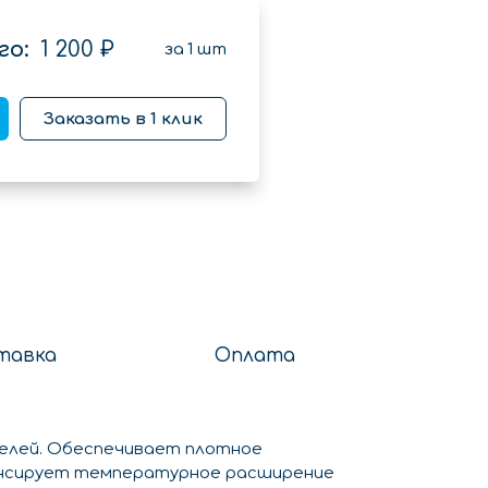
го:
1 200 ₽
за
1
шт
Заказать в 1 клик
тавка
Оплата
нелей. Обеспечивает плотное
пенсирует температурное расширение