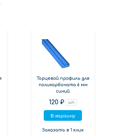
.
я
Торцевой профиль для
Торц
поликарбоната 6 мм
поли
синий
120 ₽
шт
В корзину
Заказать в 1 клик
Зак