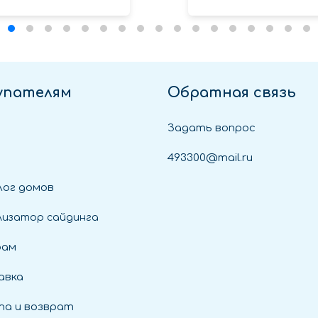
упателям
Обратная связь
Задать вопрос
493300@mail.ru
ог домов
лизатор сайдинга
рам
авка
а и возврат