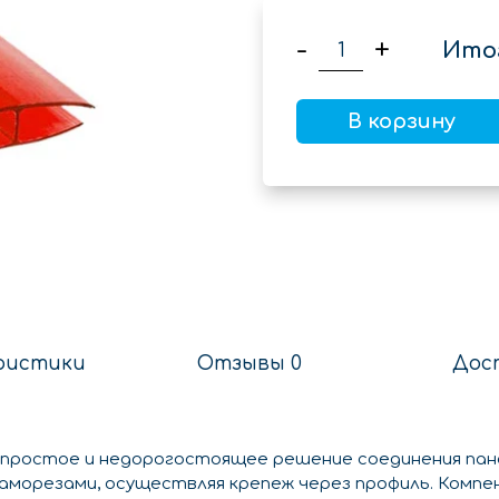
-
+
Ито
В корзину
ристики
Отзывы 0
Дос
 простое и недорогостоящее решение соединения па
 саморезами, осуществляя крепеж через профиль. Ком